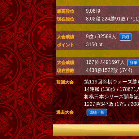
9.06段
最高段位
8.02段 224勝91敗 (.711
現在段位
9位 / 32588人
大会成績
詳細
3150 pt
ポイント
167位 / 491597人
大会成績
詳細
4438勝1522敗 (.744)
現在勝敗
第119回将棋ウォーズ勝
前回大会
14連勝 (138位 / 178671
将棋日本シリーズ開幕記
1227勝347敗 (17位 / 20
過去大会
成績一覧