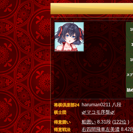
1
1
スプ
詰
haruman0211 八段
将棋倶楽部24
🌿マコモ序盤🌿
棋士団
船囲い
8.31段 (
122位
)
得意囲い
右四間飛車左美濃
8.42段
得意戦法