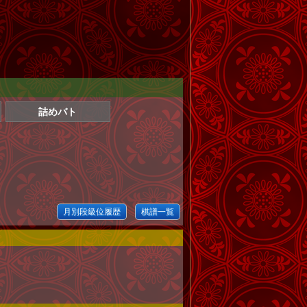
詰めバト
月別段級位履歴
棋譜一覧