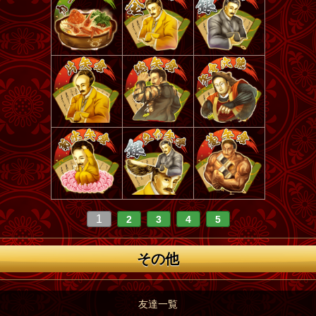
1
2
3
4
5
その他
友達一覧