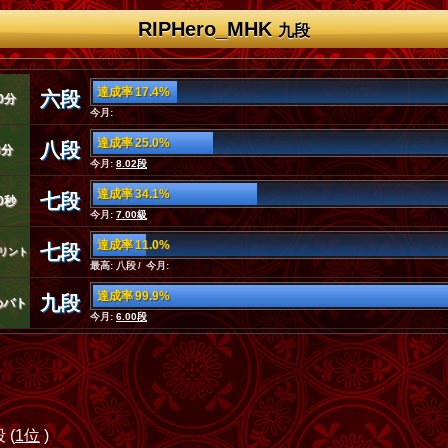
RIPHero_MHK
九段
達成率 17.4%
六段
0分
今月:
達成率 25.0%
八段
3分
今月:
8.02段
達成率 34.1%
七段
0秒
今月:
7.00級
達成率 11.0%
七段
リント
最高: 八段 / 今月:
達成率 99.9%
九段
めバト
今月:
6.00段
 (
1位
)