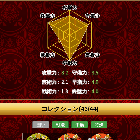
攻撃力 :
3.2
守備力 :
3.5
芸術力 :
2.1
早指力 :
4.0
戦術力 :
1.8
終盤力 :
4.0
コレクション(43/44)
囲い
戦法
手筋
特殊