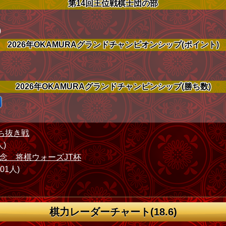
第14回王位戦棋士団の部
)
2026年OKAMURAグランドチャンピオンシップ(ポイント)
2026年OKAMURAグランドチャンピンシップ(勝ち数)
ち抜き戦
人)
念 将棋ウォーズJT杯
801人)
棋力レーダーチャート(18.6)