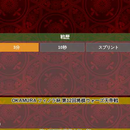
戦歴
3分
10秒
スプリント
OKAMURA フィノラ杯 第12回将棋ウォーズ天帝戦
)