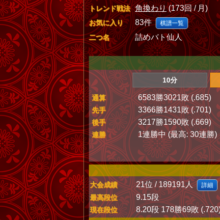
角換わり
(173回 / 月)
トレンド戦法
83件
お気に入り
棋譜一覧
詰めバト仙人
二つ名
10分
6583勝3021敗 (.685)
通算
3366勝1431敗 (.701)
先手
3217勝1590敗 (.669)
後手
1連勝中 (最高: 30連勝)
連勝
21位 / 189191人
大会成績
詳細
9.15段
最高段位
8.20段 178勝69敗 (.720
現在段位