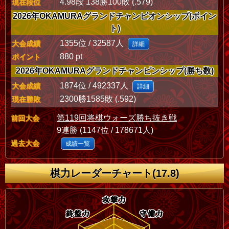
4.98段 138勝100敗 (.579)
現在段位
2026年OKAMURAグランドチャンピオンシップ(ポイン
ト)
1355位 / 32587人
大会成績
詳細
880 pt
ポイント
2026年OKAMURAグランドチャンピンシップ(勝ち数)
1874位 / 492337人
大会成績
詳細
2300勝1585敗 (.592)
現在勝敗
第119回将棋ウォーズ勝ち抜き戦
前回大会
9連勝 (1147位 / 178671人)
過去大会
成績一覧
棋力レーダーチャート(17.8)