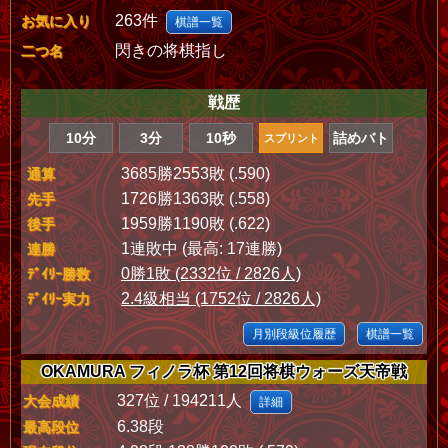
263件
お気に入り
棋譜一覧
閃きの将棋指し
二つ名
戦歴
10分
3分
10秒
詰めバト
スプリント
3685勝2553敗 (.590)
通算
1726勝1363敗 (.558)
先手
1959勝1190敗 (.622)
後手
1連敗中 (最高: 17連勝)
連勝
0勝1敗 (2332位 / 2826人)
ﾃﾞｲﾘｰ勝数
2.4級相当 (1752位 / 2826人)
ﾃﾞｲﾘｰ実力
月別段級位履歴
棋譜一覧
OKAMURA フィノラ杯 第12回将棋ウォーズ天帝戦
327位 / 194211人
大会成績
詳細
6.38段
最高段位