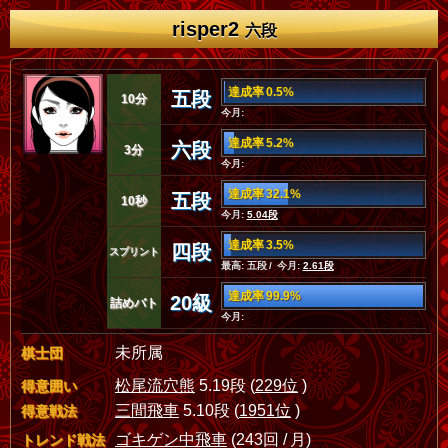
risper2
六段
達成率 0.5%
五段
10分
今月:
達成率 5.2%
六段
3分
今月:
達成率 32.1%
五段
10秒
今月:
5.04段
達成率 3.5%
四段
スプリント
最高: 五段 / 今月:
2.61段
達成率 99.9%
20級
詰めバト
今月:
未所属
棋士団
松尾流穴熊
5.19段 (
229位
)
得意囲い
三間飛車
5.10段 (
1951位
)
得意戦法
ゴキゲン中飛車
(243回 / 月)
トレンド戦法