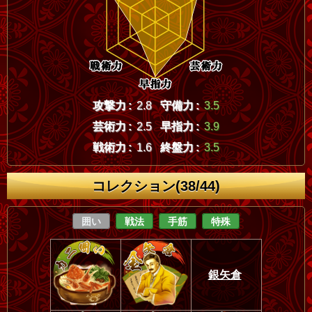
攻撃力 :
2.8
守備力 :
3.5
芸術力 :
2.5
早指力 :
3.9
戦術力 :
1.6
終盤力 :
3.5
コレクション(38/44)
囲い
戦法
手筋
特殊
銀矢倉