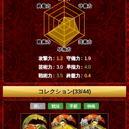
攻撃力 :
1.2
守備力 :
1.9
芸術力 :
3.0
早指力 :
4.0
戦術力 :
3.5
終盤力 :
0.4
コレクション(33/44)
囲い
戦法
手筋
特殊