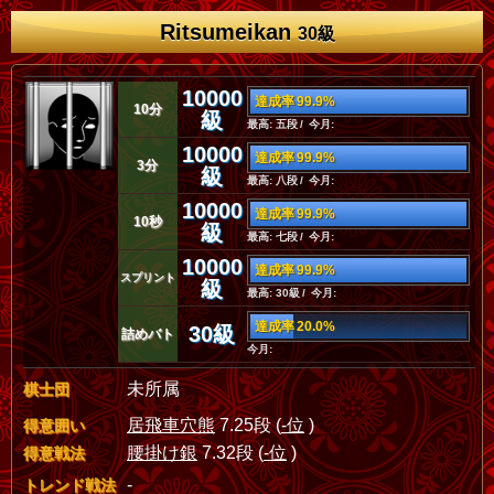
Ritsumeikan
30級
10000
達成率 99.9%
10分
級
最高: 五段 / 今月:
10000
達成率 99.9%
3分
級
最高: 八段 / 今月:
10000
達成率 99.9%
10秒
級
最高: 七段 / 今月:
10000
達成率 99.9%
スプリント
級
最高: 30級 / 今月:
達成率 20.0%
30級
詰めバト
今月:
未所属
棋士団
居飛車穴熊
7.25段 (
-位
)
得意囲い
腰掛け銀
7.32段 (
-位
)
得意戦法
-
トレンド戦法