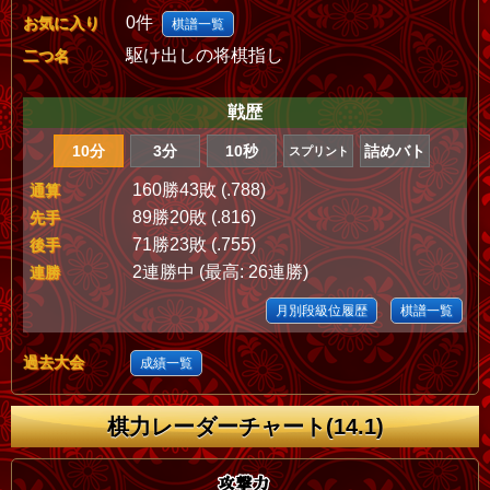
0件
お気に入り
棋譜一覧
駆け出しの将棋指し
二つ名
戦歴
10分
3分
10秒
詰めバト
スプリント
160勝43敗 (.788)
通算
89勝20敗 (.816)
先手
71勝23敗 (.755)
後手
2連勝中 (最高: 26連勝)
連勝
月別段級位履歴
棋譜一覧
過去大会
成績一覧
棋力レーダーチャート(14.1)