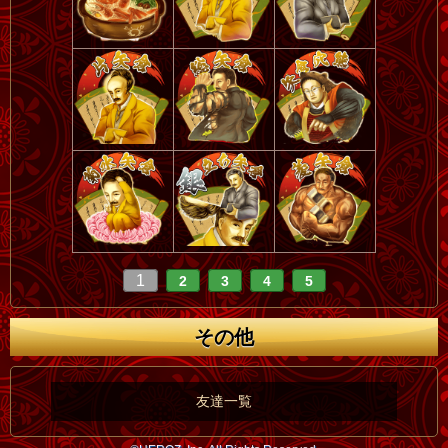
1
2
3
4
5
その他
友達一覧