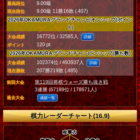
9.00級
最高段位
9.00級 11勝16敗 (.407)
現在段位
2026年OKAMURAグランドチャンピオンシップ(ポイン
ト)
16772位 / 32585人
大会成績
詳細
120 pt
ポイント
2026年OKAMURAグランドチャンピンシップ(勝ち数)
102374位 / 493937人
大会成績
詳細
207勝219敗 (.485)
現在勝敗
第119回将棋ウォーズ勝ち抜き戦
前回大会
3連勝 (67189位 / 178671人)
過去大会
成績一覧
棋力レーダーチャート(16.9)