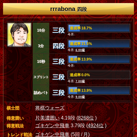
rrrabona
四段
達成率 18.7%
三段
10分
今月:
達成率 31.5%
四段
3分
今月:
6.00級
達成率 13.9%
三段
10秒
今月:
達成率 0.0%
三段
スプリント
今月:
7.00級
達成率 13.9%
三段
詰めバト
今月:
9.00級
将棋ウォーズ
棋士団
片美濃囲い
4.19段 (
8268位
)
得意囲い
ゴキゲン中飛車
3.79段 (
4924位
)
得意戦法
ゴキゲン中飛車
(5回 / 月)
トレンド戦法