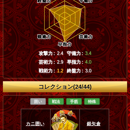
攻撃力 :
2.4
守備力 :
3.4
芸術力 :
2.9
早指力 :
4.0
戦術力 :
1.2
終盤力 :
3.0
コレクション(24/44)
囲い
戦法
手筋
特殊
カニ囲い
銀矢倉