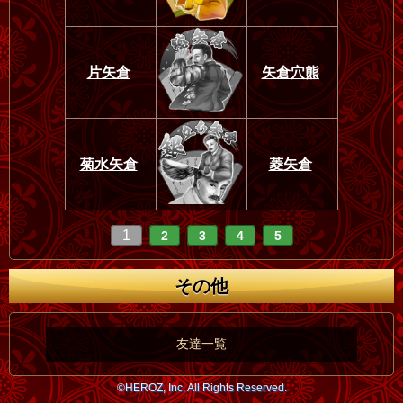
片矢倉
矢倉穴熊
菊水矢倉
菱矢倉
1
2
3
4
5
その他
友達一覧
©HEROZ, Inc. All Rights Reserved.