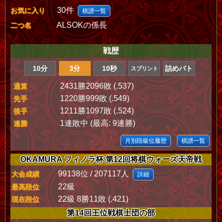
30件
お気に入り
棋譜一覧
ALSOKの係長
二つ名
戦歴
10分
3分
10秒
詰めバト
スプリント
2431勝2096敗 (.537)
通算
1220勝999敗 (.549)
先手
1211勝1097敗 (.524)
後手
1連敗中 (最高: 9連勝)
連勝
月別段級位履歴
棋譜一覧
OKAMURA フィノラ杯 第12回将棋ウォーズ天帝戦
99138位 / 207117人
大会成績
詳細
22級
最高段位
22級 8勝11敗 (.421)
現在段位
第14回王位戦棋士団の部