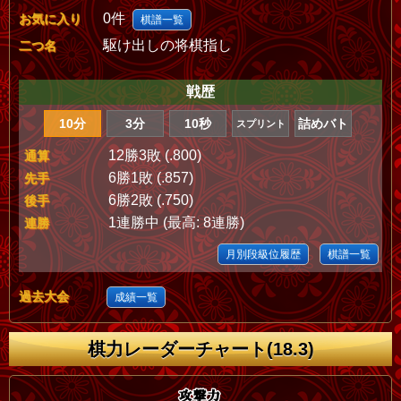
0件
お気に入り
棋譜一覧
駆け出しの将棋指し
二つ名
戦歴
10分
3分
10秒
詰めバト
スプリント
12勝3敗 (.800)
通算
6勝1敗 (.857)
先手
6勝2敗 (.750)
後手
1連勝中 (最高: 8連勝)
連勝
月別段級位履歴
棋譜一覧
過去大会
成績一覧
棋力レーダーチャート(18.3)