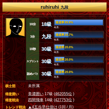
ruhiruhi
九段
達成率 99.9%
18級
10分
今月:
達成率 28.7%
九段
3分
今月:
達成率 20.0%
30級
10秒
今月:
達成率 20.0%
30級
スプリント
今月:
達成率 20.0%
30級
詰めバト
今月:
未所属
棋士団
美濃囲い
17級 (
462055位
)
得意囲い
四間飛車
14級 (
427753位
)
得意戦法
▲4五歩早仕掛け
(1回 / 月)
トレンド戦法