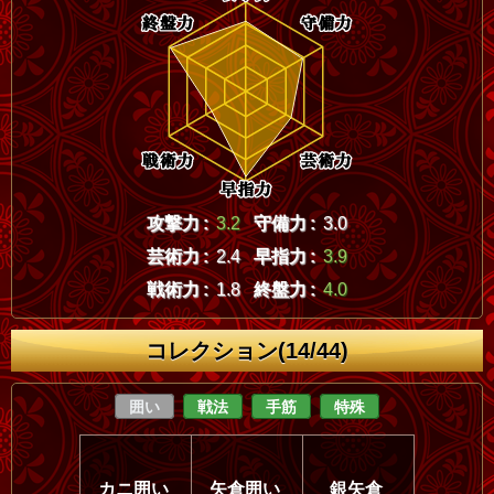
攻撃力 :
3.2
守備力 :
3.0
芸術力 :
2.4
早指力 :
3.9
戦術力 :
1.8
終盤力 :
4.0
コレクション(14/44)
囲い
戦法
手筋
特殊
カニ囲い
矢倉囲い
銀矢倉