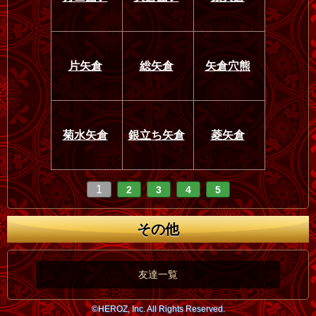
片矢倉
総矢倉
矢倉穴熊
菊水矢倉
銀立ち矢倉
菱矢倉
1
2
3
4
5
その他
友達一覧
©HEROZ, Inc. All Rights Reserved.