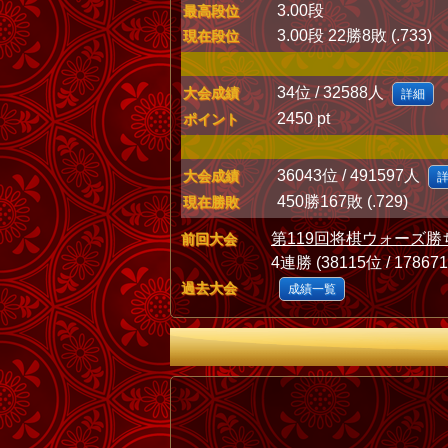
3.00段
最高段位
3.00段 22勝8敗 (.733)
現在段位
34位 / 32588人
大会成績
詳細
2450 pt
ポイント
36043位 / 491597人
大会成績
450勝167敗 (.729)
現在勝敗
第119回将棋ウォーズ勝
前回大会
4連勝 (38115位 / 17867
過去大会
成績一覧