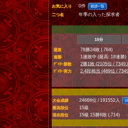
0件
お気に入り
棋譜一覧
年季の入った探求者
二つ名
10分
78勝24敗 (.764)
通算
1連敗中 (最高: 18連勝)
連勝
2勝1敗 (2105位 / 7349
ﾃﾞｲﾘｰ勝数
2.4段相当 (489位 / 734
ﾃﾞｲﾘｰ実力
24668位 / 191552人
大会成績
15級
最高段位
15級 15勝6敗 (.714)
現在段位