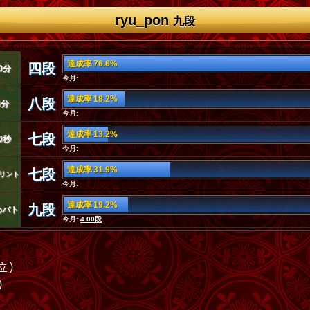
ryu_pon
九段
達成率 76.6%
四段
0分
今月:
達成率 18.2%
八段
3分
今月:
達成率 13.2%
七段
0秒
今月:
達成率 31.9%
七段
リント
今月:
達成率 19.2%
九段
めバト
今月:
4.00段
位
)
)