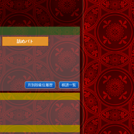
詰めバト
月別段級位履歴
棋譜一覧