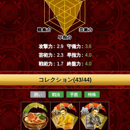
攻撃力 :
2.9
守備力 :
3.6
芸術力 :
2.3
早指力 :
4.0
戦術力 :
1.7
終盤力 :
4.0
コレクション(43/44)
囲い
戦法
手筋
特殊