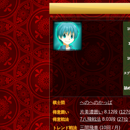
1
1
スプ
詰
へのへのかっぱ
棋士団
片美濃囲い
8.12段 (
127
得意囲い
7八飛戦法
8.03段 (
27位
得意戦法
三間飛車
(10回 / 月)
トレンド戦法