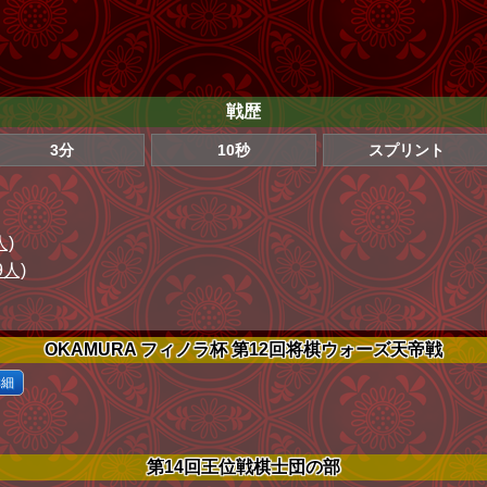
戦歴
3分
10秒
スプリント
人)
9人)
OKAMURA フィノラ杯 第12回将棋ウォーズ天帝戦
詳細
第14回王位戦棋士団の部