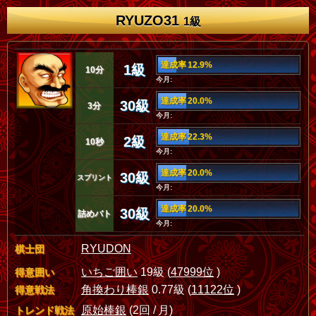
RYUZO31
1級
達成率 12.9%
1級
10分
今月:
達成率 20.0%
30級
3分
今月:
達成率 22.3%
2級
10秒
今月:
達成率 20.0%
30級
スプリント
今月:
達成率 20.0%
30級
詰めバト
今月:
RYUDON
棋士団
いちご囲い
19級 (
47999位
)
得意囲い
角換わり棒銀
0.77級 (
11122位
)
得意戦法
原始棒銀
(2回 / 月)
トレンド戦法