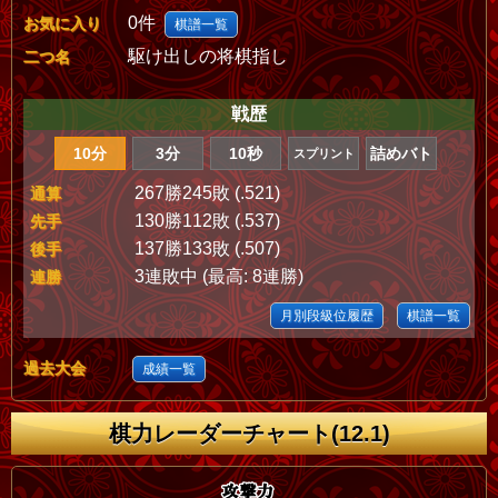
0件
お気に入り
棋譜一覧
駆け出しの将棋指し
二つ名
戦歴
10分
3分
10秒
詰めバト
スプリント
267勝245敗 (.521)
通算
130勝112敗 (.537)
先手
137勝133敗 (.507)
後手
3連敗中 (最高: 8連勝)
連勝
月別段級位履歴
棋譜一覧
過去大会
成績一覧
棋力レーダーチャート(12.1)