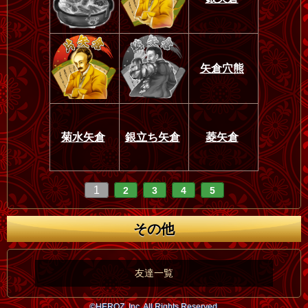
矢倉穴熊
菊水矢倉
銀立ち矢倉
菱矢倉
1
2
3
4
5
その他
友達一覧
©HEROZ, Inc. All Rights Reserved.