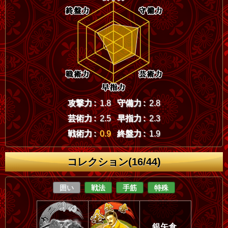
攻撃力 :
1.8
守備力 :
2.8
芸術力 :
2.5
早指力 :
2.3
戦術力 :
0.9
終盤力 :
1.9
コレクション(16/44)
囲い
戦法
手筋
特殊
銀矢倉