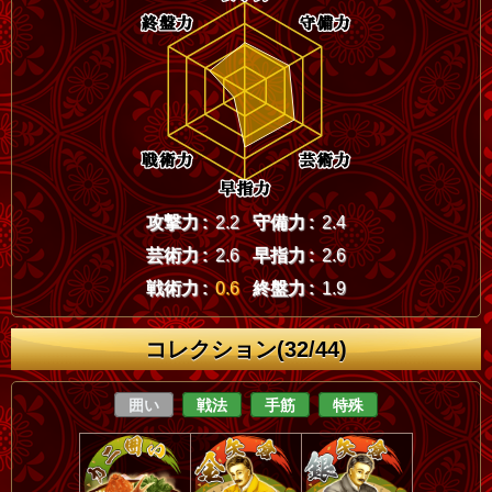
攻撃力 :
2.2
守備力 :
2.4
芸術力 :
2.6
早指力 :
2.6
戦術力 :
0.6
終盤力 :
1.9
コレクション(32/44)
囲い
戦法
手筋
特殊