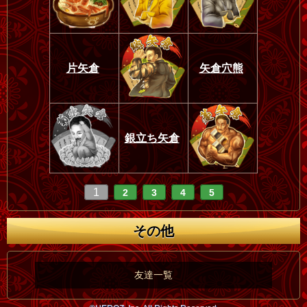
片矢倉
矢倉穴熊
銀立ち矢倉
1
2
3
4
5
その他
友達一覧