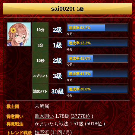
sai0020t
1級
達成率 62.7%
2級
10分
今月:
達成率 12.2%
1級
3分
今月:
達成率 42.6%
2級
10秒
今月:
達成率 41.5%
3級
スプリント
今月:
達成率 20.0%
30級
詰めバト
今月:
未所属
棋士団
雁木囲い
1.78級 (
37778位
)
得意囲い
かまいたち戦法
1.51級 (
5018位
)
得意戦法
嬉野流
(11回 / 月)
トレンド戦法