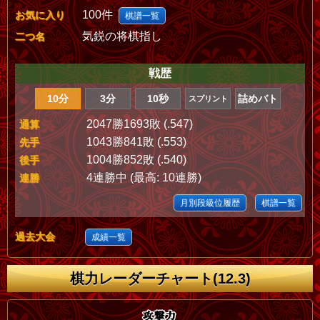
100件
お気に入り
棋譜一覧
気鋭の将棋指し
二つ名
戦歴
10分
3分
10秒
詰めバト
スプリント
2047勝1693敗 (.547)
通算
1043勝841敗 (.553)
先手
1004勝852敗 (.540)
後手
4連勝中 (最高: 10連勝)
連勝
月別段級位履歴
棋譜一覧
過去大会
成績一覧
棋力レーダーチャート(12.3)