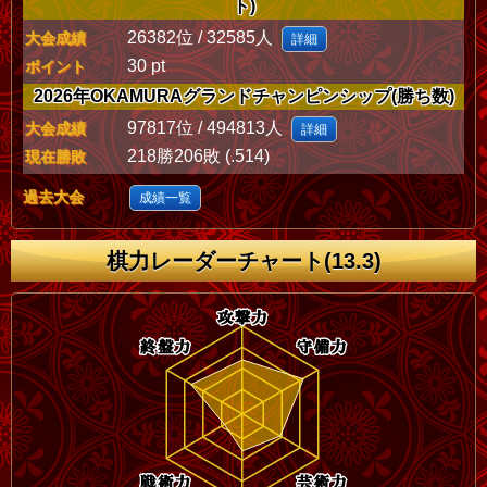
ト)
26382位 / 32585人
大会成績
詳細
30 pt
ポイント
2026年OKAMURAグランドチャンピンシップ(勝ち数)
97817位 / 494813人
大会成績
詳細
218勝206敗 (.514)
現在勝敗
過去大会
成績一覧
棋力レーダーチャート(13.3)