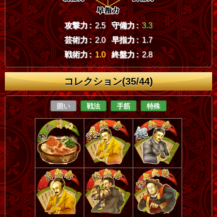
攻撃力 :
2.5
守備力 :
3.3
芸術力 :
2.0
早指力 :
1.7
戦術力 :
1.0
終盤力 :
2.8
コレクション(35/44)
囲い
戦法
手筋
特殊