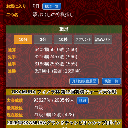
0件
お気に入り
棋譜一覧
駆け出しの将棋指し
二つ名
戦歴
10分
3分
10秒
詰めバト
スプリント
6402勝5010敗 (.560)
通算
3216勝2457敗 (.566)
先手
3186勝2553敗 (.555)
後手
3連勝中 (最高: 13連勝)
連勝
月別段級位履歴
棋譜一覧
OKAMURA フィノラ杯 第12回将棋ウォーズ天帝戦
93627位 / 208549人
大会成績
詳細
21級
最高段位
21級 9勝12敗 (.428)
現在段位
2026年OKAMURAグランドチャンピオンシップ(ポイン