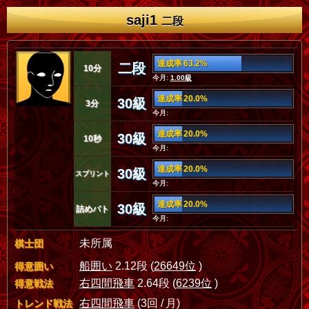
saji1
二段
達成率 63.2%
二段
10分
今月:
1.00級
達成率 20.0%
30級
3分
今月:
達成率 20.0%
30級
10秒
今月:
達成率 20.0%
30級
スプリント
今月:
達成率 20.0%
30級
詰めバト
今月:
未所属
棋士団
船囲い
2.12段 (
26649位
)
得意囲い
右四間飛車
2.64段 (
6239位
)
得意戦法
右四間飛車
(3回 / 月)
トレンド戦法