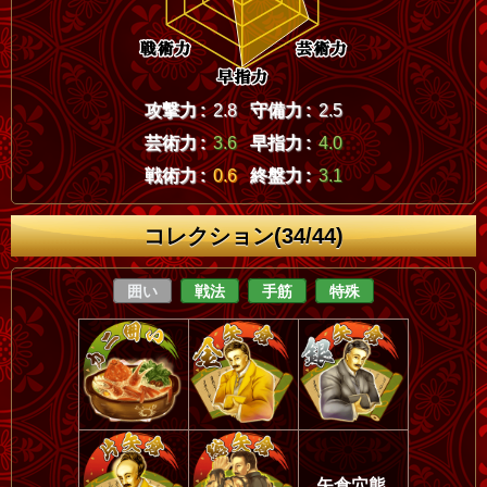
攻撃力 :
2.8
守備力 :
2.5
芸術力 :
3.6
早指力 :
4.0
戦術力 :
0.6
終盤力 :
3.1
コレクション(34/44)
囲い
戦法
手筋
特殊
矢倉穴熊