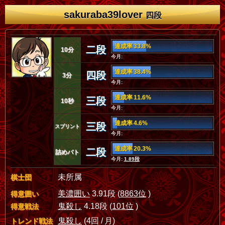
sakuraba39lover
四段
達成率 33.8%
二段
10分
今月:
達成率 38.4%
四段
3分
今月:
達成率 11.6%
三段
10秒
今月:
達成率 4.6%
三段
スプリント
今月:
達成率 20.3%
二段
詰めバト
今月:
1.89段
未所属
棋士団
美濃囲い
3.91段 (
8863位
)
得意囲い
鬼殺し
4.18段 (
101位
)
得意戦法
鬼殺し
(4回 / 月)
トレンド戦法