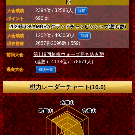
ト)
2394位 / 32586人
大会成績
詳細
690 pt
ポイント
2026年OKAMURAグランドチャンピンシップ(勝ち数)
1202位 / 493060人
大会成績
詳細
2657勝2096敗 (.559)
現在勝敗
第119回将棋ウォーズ勝ち抜き戦
前回大会
5連勝 (14138位 / 178671人)
過去大会
成績一覧
棋力レーダーチャート(16.6)