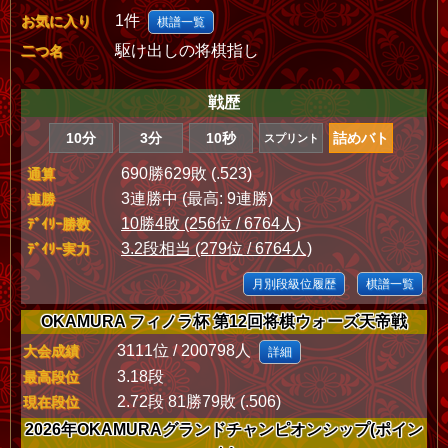
1件
お気に入り
棋譜一覧
駆け出しの将棋指し
二つ名
戦歴
10分
3分
10秒
詰めバト
スプリント
690勝629敗 (.523)
通算
3連勝中 (最高: 9連勝)
連勝
10勝4敗 (256位 / 6764人)
ﾃﾞｲﾘｰ勝数
3.2段相当 (279位 / 6764人)
ﾃﾞｲﾘｰ実力
月別段級位履歴
棋譜一覧
OKAMURA フィノラ杯 第12回将棋ウォーズ天帝戦
3111位 / 200798人
大会成績
詳細
3.18段
最高段位
2.72段 81勝79敗 (.506)
現在段位
2026年OKAMURAグランドチャンピオンシップ(ポイン