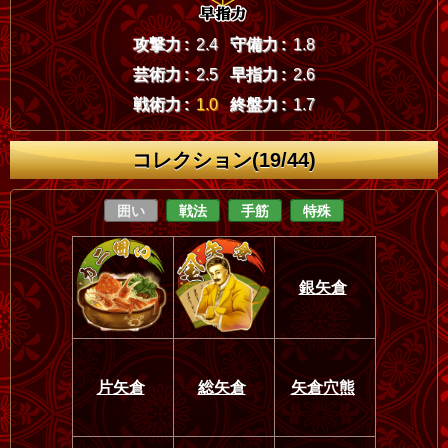
攻撃力 :
2.4
守備力 :
1.8
芸術力 :
2.5
早指力 :
2.6
戦術力 :
1.0
終盤力 :
1.7
コレクション(19/44)
囲い
戦法
手筋
特殊
銀矢倉
片矢倉
総矢倉
矢倉穴熊