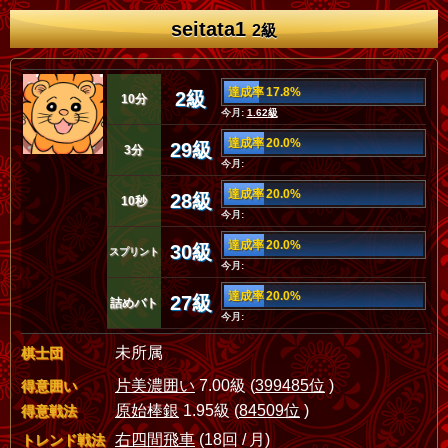
seitata1
2級
達成率 17.8%
2級
10分
今月:
1.62級
達成率 20.0%
29級
3分
今月:
達成率 20.0%
28級
10秒
今月:
達成率 20.0%
30級
スプリント
今月:
達成率 20.0%
27級
詰めバト
今月:
未所属
棋士団
片美濃囲い
7.00級 (
399485位
)
得意囲い
原始棒銀
1.95級 (
84509位
)
得意戦法
右四間飛車
(18回 / 月)
トレンド戦法