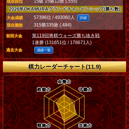
15級 15勝12敗 (.555)
現在段位
2026年OKAMURAグランドチャンピンシップ(勝ち数)
57396位 / 493060人
大会成績
詳細
315勝335敗 (.484)
現在勝敗
第119回将棋ウォーズ勝ち抜き戦
前回大会
1連勝 (131651位 / 178671人)
過去大会
成績一覧
棋力レーダーチャート(11.9)