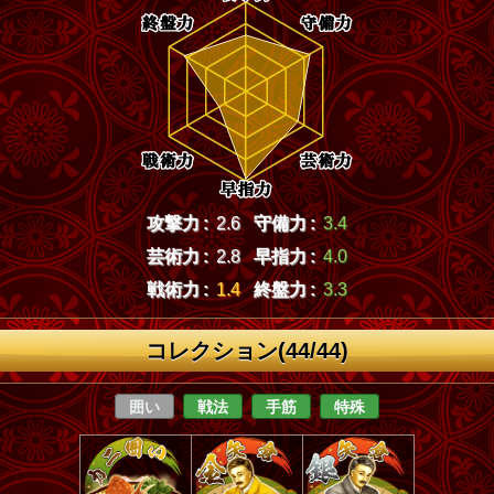
攻撃力 :
2.6
守備力 :
3.4
芸術力 :
2.8
早指力 :
4.0
戦術力 :
1.4
終盤力 :
3.3
コレクション(44/44)
囲い
戦法
手筋
特殊