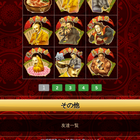
1
2
3
4
5
その他
友達一覧