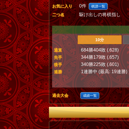
0件
お気に入り
棋譜一覧
駆け出しの将棋指し
二つ名
10分
684勝404敗 (.628)
通算
344勝179敗 (.657)
先手
340勝225敗 (.601)
後手
1連勝中 (最高: 19連勝)
連勝
過去大会
成績一覧