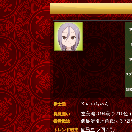
1
1
スプ
詰
Shanaちゃん
棋士団
左美濃
3.94段 (
3216位
)
得意囲い
飯島流引き角戦法
3.72段
得意戦法
向飛車
(2回 / 月)
トレンド戦法