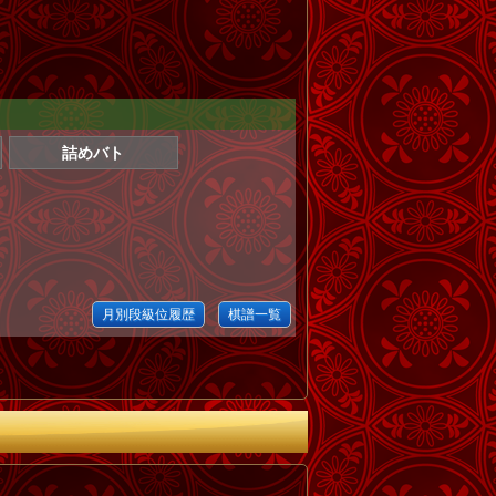
詰めバト
月別段級位履歴
棋譜一覧