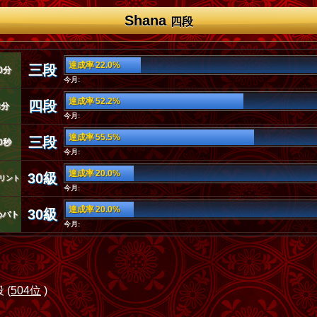
Shana
四段
達成率 22.0%
三段
0分
今月:
達成率 52.2%
四段
3分
今月:
達成率 55.5%
三段
0秒
今月:
達成率 20.0%
30級
リント
今月:
達成率 20.0%
30級
めバト
今月:
 (
504位
)