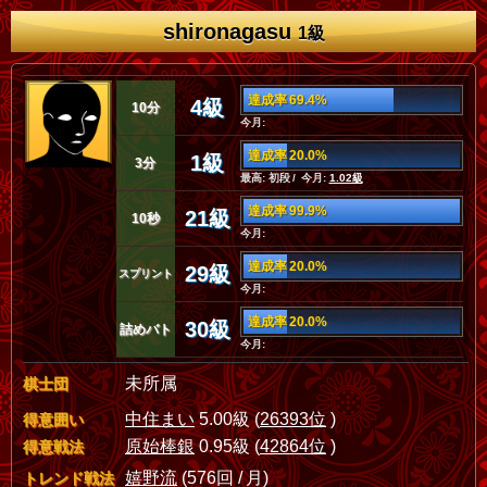
shironagasu
1級
達成率 69.4%
4級
10分
今月:
達成率 20.0%
1級
3分
最高: 初段 / 今月:
1.02級
達成率 99.9%
21級
10秒
今月:
達成率 20.0%
29級
スプリント
今月:
達成率 20.0%
30級
詰めバト
今月:
未所属
棋士団
中住まい
5.00級 (
26393位
)
得意囲い
原始棒銀
0.95級 (
42864位
)
得意戦法
嬉野流
(576回 / 月)
トレンド戦法