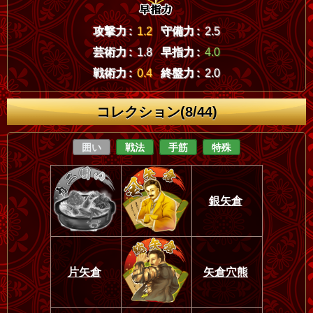
攻撃力 :
1.2
守備力 :
2.5
芸術力 :
1.8
早指力 :
4.0
戦術力 :
0.4
終盤力 :
2.0
コレクション(8/44)
囲い
戦法
手筋
特殊
銀矢倉
片矢倉
矢倉穴熊