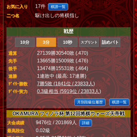
17件
お気に入り
棋譜一覧
駆け出しの将棋指し
二つ名
戦歴
10分
3分
10秒
詰めバト
スプリント
27139勝30540敗 (.470)
通算
13665勝15009敗 (.476)
先手
13474勝15531敗 (.464)
後手
1連敗中 (最高: 17連勝)
連勝
7勝5敗 (1841位 / 23833人)
ﾃﾞｲﾘｰ勝数
0.3級相当 (5919位 / 23833人)
ﾃﾞｲﾘｰ実力
月別段級位履歴
棋譜一覧
OKAMURA フィノラ杯 第12回将棋ウォーズ天帝戦
9476位 / 201869人
大会成績
詳細
0.02級
最高段位