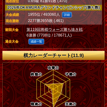
0.65級 81勝91敗 (.470)
現在段位
2026年OKAMURAグランドチャンピンシップ(勝ち数)
1955位 / 493060人
大会成績
詳細
2277勝2655敗 (.461)
現在勝敗
第119回将棋ウォーズ勝ち抜き戦
前回大会
6連勝 (7708位 / 178671人)
過去大会
成績一覧
棋力レーダーチャート(11.9)