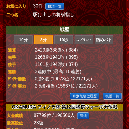
30件
お気に入り
棋譜一覧
駆け出しの将棋指し
二つ名
戦歴
10分
3分
10秒
詰めバト
スプリント
2429勝3883敗 (.384)
通算
1268勝1941敗 (.395)
先手
1161勝1942敗 (.374)
後手
3連敗中 (最高: 10連勝)
連勝
0勝3敗 (19078位 / 22171人)
ﾃﾞｲﾘｰ勝数
2.5級相当 (15867位 / 22171人)
ﾃﾞｲﾘｰ実力
月別段級位履歴
棋譜一覧
OKAMURA フィノラ杯 第12回将棋ウォーズ天帝戦
87799位 / 196566人
大会成績
詳細
23級
最高段位