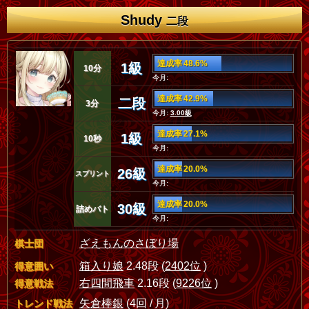
Shudy
二段
達成率 48.6%
1級
10分
今月:
達成率 42.9%
二段
3分
今月:
3.00級
達成率 27.1%
1級
10秒
今月:
達成率 20.0%
26級
スプリント
今月:
達成率 20.0%
30級
詰めバト
今月:
ざえもんのさぼり場
棋士団
箱入り娘
2.48段 (
2402位
)
得意囲い
右四間飛車
2.16段 (
9226位
)
得意戦法
矢倉棒銀
(4回 / 月)
トレンド戦法