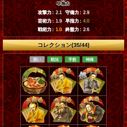
攻撃力 :
2.1
守備力 :
2.9
芸術力 :
1.9
早指力 :
4.0
戦術力 :
1.0
終盤力 :
2.6
コレクション(35/44)
囲い
戦法
手筋
特殊