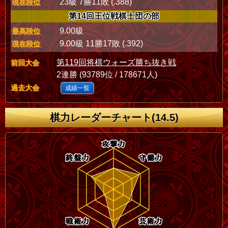
23級 7勝11敗 (.388)
現在段位
第14回王位戦棋士団の部
9.00級
最高段位
9.00級 11勝17敗 (.392)
現在段位
第119回将棋ウォーズ勝ち抜き戦
前回大会
2連勝 (93789位 / 178671人)
過去大会
成績一覧
棋力レーダーチャート(14.5)