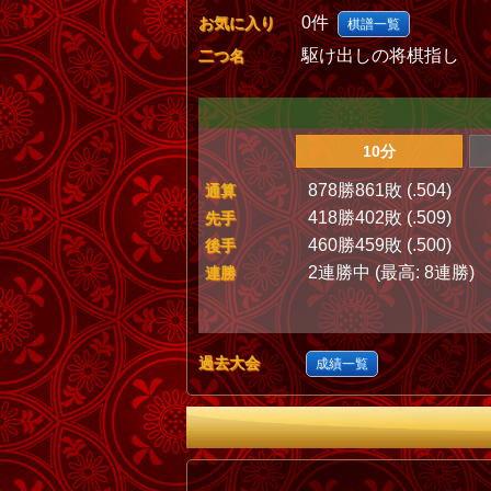
0件
お気に入り
棋譜一覧
駆け出しの将棋指し
二つ名
10分
878勝861敗 (.504)
通算
418勝402敗 (.509)
先手
460勝459敗 (.500)
後手
2連勝中 (最高: 8連勝)
連勝
過去大会
成績一覧