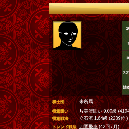
1
1
スプ
詰
未所属
棋士団
片美濃囲い
9.00級 (
419
得意囲い
立石流
1.64級 (
2239位
)
得意戦法
四間飛車
(42回 / 月)
トレンド戦法