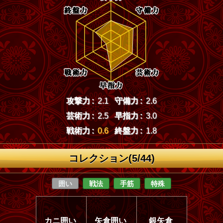
攻撃力 :
2.1
守備力 :
2.6
芸術力 :
2.5
早指力 :
3.0
戦術力 :
0.6
終盤力 :
1.8
コレクション(5/44)
囲い
戦法
手筋
特殊
カニ囲い
矢倉囲い
銀矢倉