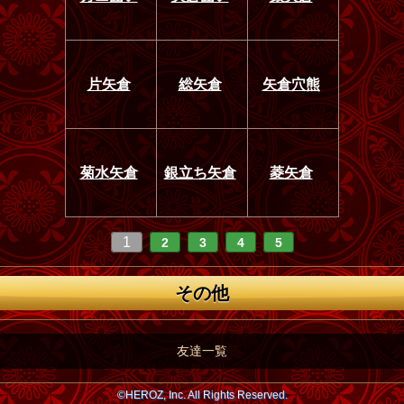
片矢倉
総矢倉
矢倉穴熊
菊水矢倉
銀立ち矢倉
菱矢倉
1
2
3
4
5
その他
友達一覧
©HEROZ, Inc. All Rights Reserved.