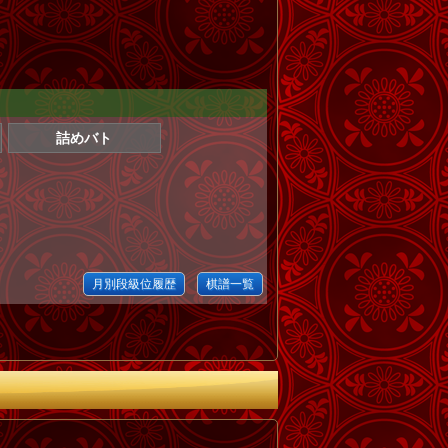
詰めバト
月別段級位履歴
棋譜一覧