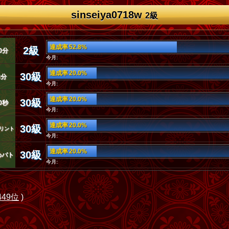
sinseiya0718w
2級
達成率 52.8%
2級
0分
今月:
達成率 20.0%
30級
3分
今月:
達成率 20.0%
30級
0秒
今月:
達成率 20.0%
30級
リント
今月:
達成率 20.0%
30級
めバト
今月:
449位
)