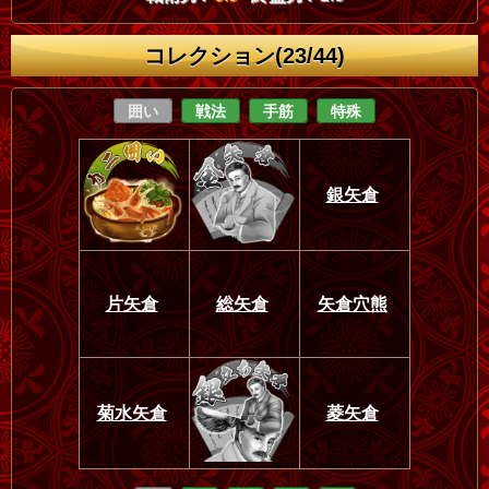
コレクション(23/44)
囲い
戦法
手筋
特殊
銀矢倉
片矢倉
総矢倉
矢倉穴熊
菊水矢倉
菱矢倉