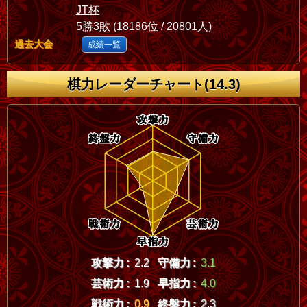
JT杯
5勝3敗 (18186位 / 20801人)
過去大会
成績一覧
棋力レーダーチャート(14.3)
攻撃力 :
2.2
守備力 :
3.1
芸術力 :
1.9
早指力 :
4.0
戦術力 :
0.9
終盤力 :
2.3