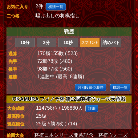
2件
お気に入り
棋譜一覧
駆け出しの将棋指し
二つ名
戦歴
10分
3分
10秒
詰めバト
スプリント
170勝155敗 (.523)
通算
72勝78敗 (.480)
先手
98勝77敗 (.560)
後手
1連勝中 (最高: 8連勝)
連勝
月別段級位履歴
棋譜一覧
OKAMURA フィノラ杯 第12回将棋ウォーズ天帝戦
114758位 / 198860人
大会成績
詳細
25級
最高段位
25級 5勝2敗 (.714)
現在段位
将棋日本シリーズ開幕記念 将棋ウォーズ
前回大会