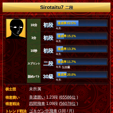
Sirotaitu7
二段
達成率 43.5%
初段
10分
今月:
達成率 15.1%
初段
3分
今月:
達成率 13.3%
初段
10秒
今月:
達成率 11.7%
二段
スプリント
今月:
5.00級
達成率 20.0%
30級
詰めバト
今月:
未所属
棋士団
美濃囲い
1.23段 (
65586位
)
得意囲い
四間飛車
1.09段 (
56078位
)
得意戦法
ゴキゲン中飛車
(1回 / 月)
トレンド戦法