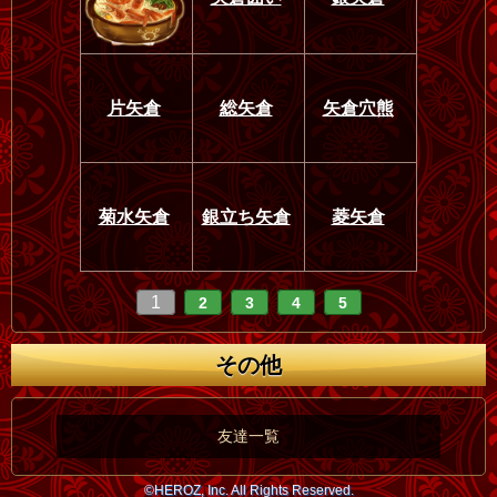
片矢倉
総矢倉
矢倉穴熊
菊水矢倉
銀立ち矢倉
菱矢倉
1
2
3
4
5
その他
友達一覧
©HEROZ, Inc. All Rights Reserved.