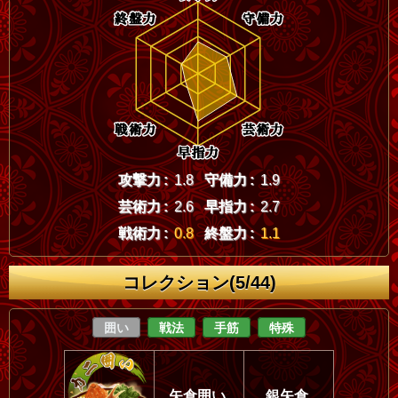
攻撃力 :
1.8
守備力 :
1.9
芸術力 :
2.6
早指力 :
2.7
戦術力 :
0.8
終盤力 :
1.1
コレクション(5/44)
囲い
戦法
手筋
特殊
矢倉囲い
銀矢倉