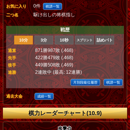
0件
お気に入り
棋譜一覧
駆け出しの将棋指し
二つ名
戦歴
10分
3分
10秒
詰めバト
スプリント
871勝987敗 (.468)
通算
422勝479敗 (.468)
先手
449勝508敗 (.469)
後手
2連敗中 (最高: 12連勝)
連勝
月別段級位履歴
棋譜一覧
過去大会
成績一覧
棋力レーダーチャート(10.9)