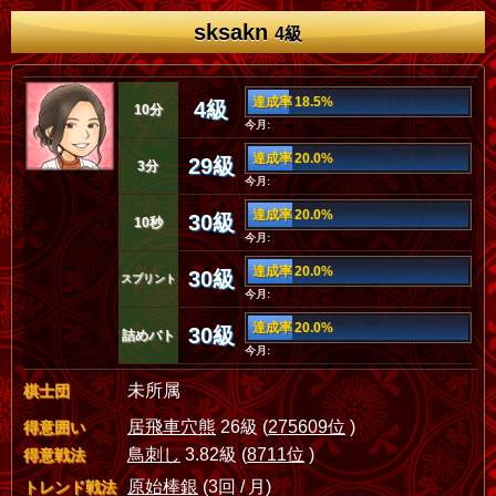
sksakn
4級
達成率 18.5%
4級
10分
今月:
達成率 20.0%
29級
3分
今月:
達成率 20.0%
30級
10秒
今月:
達成率 20.0%
30級
スプリント
今月:
達成率 20.0%
30級
詰めバト
今月:
未所属
棋士団
居飛車穴熊
26級 (
275609位
)
得意囲い
鳥刺し
3.82級 (
8711位
)
得意戦法
原始棒銀
(3回 / 月)
トレンド戦法