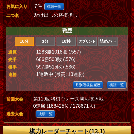
7件
お気に入り
棋譜一覧
駆け出しの将棋指し
二つ名
戦歴
10分
3分
10秒
詰めバト
スプリント
1283勝1018敗 (.557)
通算
686勝503敗 (.576)
先手
597勝515敗 (.536)
後手
1連敗中 (最高: 13連勝)
連勝
月別段級位履歴
棋譜一覧
第119回将棋ウォーズ勝ち抜き戦
前回大会
0連勝 (168425位 / 178671人)
過去大会
成績一覧
棋力レーダーチャート(13.1)