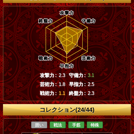
攻撃力 :
2.3
守備力 :
3.1
芸術力 :
1.8
早指力 :
2.5
戦術力 :
1.1
終盤力 :
2.3
コレクション(24/44)
囲い
戦法
手筋
特殊