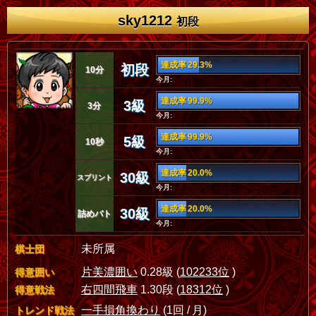
sky1212
初段
達成率 29.3%
初段
10分
今月:
達成率 99.9%
3級
3分
今月:
達成率 99.9%
5級
10秒
今月:
達成率 20.0%
30級
スプリント
今月:
達成率 20.0%
30級
詰めバト
今月:
未所属
棋士団
片美濃囲い
0.28級 (
102233位
)
得意囲い
右四間飛車
1.30段 (
18312位
)
得意戦法
一手損角換わり
(1回 / 月)
トレンド戦法