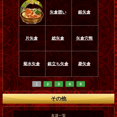
矢倉囲い
銀矢倉
片矢倉
総矢倉
矢倉穴熊
菊水矢倉
銀立ち矢倉
菱矢倉
1
2
3
4
5
その他
友達一覧