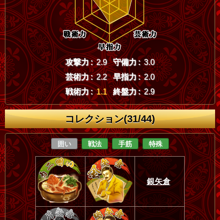
攻撃力 :
2.9
守備力 :
3.0
芸術力 :
2.2
早指力 :
2.0
戦術力 :
1.1
終盤力 :
2.9
コレクション(31/44)
囲い
戦法
手筋
特殊
銀矢倉