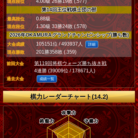
4.00級 26勝19敗 (.577)
現在段位
第14回王位戦棋士団の部
0.88級
最高段位
1.30級 33勝24敗 (.578)
現在段位
2026年OKAMURAグランドチャンピンシップ(勝ち数)
105151位 / 493937人
大会成績
詳細
201勝358敗 (.359)
現在勝敗
第119回将棋ウォーズ勝ち抜き戦
前回大会
4連勝 (39009位 / 178671人)
過去大会
成績一覧
棋力レーダーチャート(14.2)