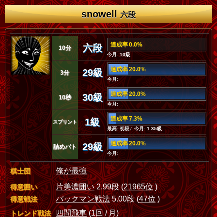
snowell
六段
達成率 0.0%
六段
10分
今月:
10級
達成率 20.0%
29級
3分
今月:
達成率 20.0%
30級
10秒
今月:
達成率 7.3%
1級
スプリント
最高: 初段 / 今月:
1.35級
達成率 20.0%
29級
詰めバト
今月:
俺が最強
棋士団
片美濃囲い
2.99段 (
21965位
)
得意囲い
パックマン戦法
5.00段 (
47位
)
得意戦法
四間飛車
(1回 / 月)
トレンド戦法