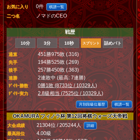
0件
お気に入り
棋譜一覧
ノマドのCEO
二つ名
戦歴
10分
3分
10秒
詰めバト
スプリント
451勝975敗 (.316)
通算
194勝525敗 (.269)
先手
257勝450敗 (.363)
後手
2連敗中 (最高: 7連勝)
連勝
0勝1敗 (8733位 / 10329人)
ﾃﾞｲﾘｰ勝数
2.8級相当 (7525位 / 10329人)
ﾃﾞｲﾘｰ実力
月別段級位履歴
棋譜一覧
OKAMURA フィノラ杯 第12回将棋ウォーズ天帝戦
21304位 / 205244人
大会成績
詳細
4.00級
最高段位