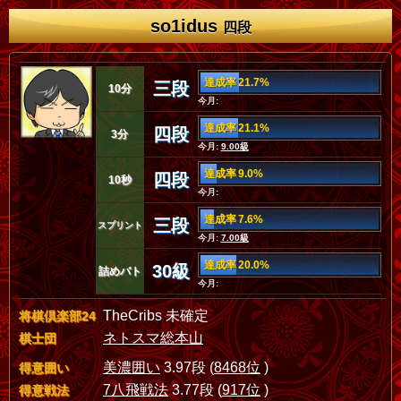
so1idus
四段
達成率 21.7%
三段
10分
今月:
達成率 21.1%
四段
3分
今月:
9.00級
達成率 9.0%
四段
10秒
今月:
達成率 7.6%
三段
スプリント
今月:
7.00級
達成率 20.0%
30級
詰めバト
今月:
TheCribs 未確定
将棋倶楽部24
ネトスマ総本山
棋士団
美濃囲い
3.97段 (
8468位
)
得意囲い
7八飛戦法
3.77段 (
917位
)
得意戦法