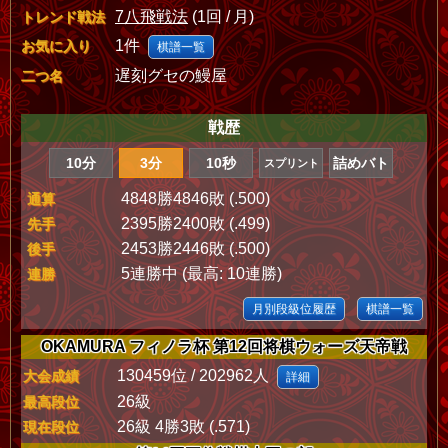
7八飛戦法
(1回 / 月)
トレンド戦法
1件
お気に入り
棋譜一覧
遅刻グセの鰻屋
二つ名
戦歴
10分
3分
10秒
詰めバト
スプリント
4848勝4846敗 (.500)
通算
2395勝2400敗 (.499)
先手
2453勝2446敗 (.500)
後手
5連勝中 (最高: 10連勝)
連勝
月別段級位履歴
棋譜一覧
OKAMURA フィノラ杯 第12回将棋ウォーズ天帝戦
130459位 / 202962人
大会成績
詳細
26級
最高段位
26級 4勝3敗 (.571)
現在段位