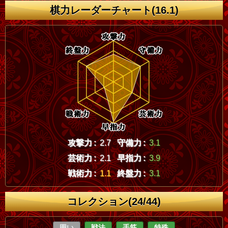
棋力レーダーチャート(16.1)
攻撃力 :
2.7
守備力 :
3.1
芸術力 :
2.1
早指力 :
3.9
戦術力 :
1.1
終盤力 :
3.1
コレクション(24/44)
囲い
戦法
手筋
特殊