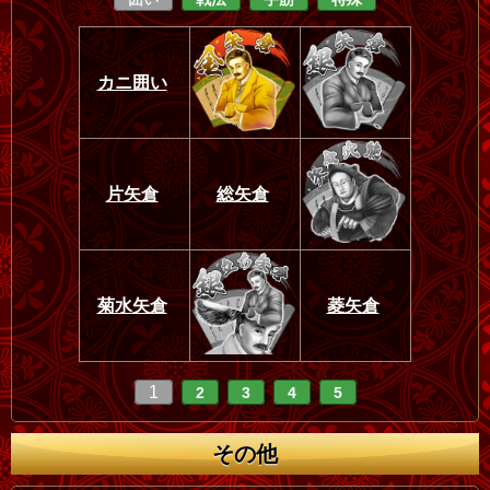
カニ囲い
片矢倉
総矢倉
菊水矢倉
菱矢倉
1
2
3
4
5
その他