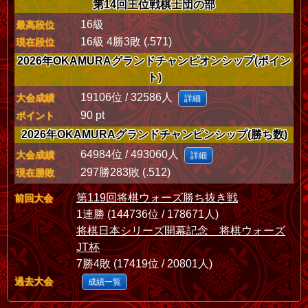
第14回王位戦棋士団の部
16級
最高段位
16級 4勝3敗 (.571)
現在段位
2026年OKAMURAグランドチャンピオンシップ(ポイン
ト)
19106位 / 32586人
大会成績
詳細
90 pt
ポイント
2026年OKAMURAグランドチャンピンシップ(勝ち数)
64984位 / 493060人
大会成績
詳細
297勝283敗 (.512)
現在勝敗
第119回将棋ウォーズ勝ち抜き戦
前回大会
1連勝 (144736位 / 178671人)
将棋日本シリーズ開幕記念 将棋ウォーズ
JT杯
7勝4敗 (17419位 / 20801人)
過去大会
成績一覧