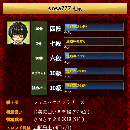
sosa777
七段
達成率 21.4%
四段
10分
今月:
達成率 0.0%
七段
3分
今月:
達成率 7.1%
六段
10秒
今月:
達成率 20.0%
30級
スプリント
今月:
達成率 20.0%
30級
詰めバト
今月:
フェニックスブラザーズ
棋士団
片美濃囲い
6.39段 (
975位
)
得意囲い
きｍきｍ金
6.08段 (
9位
)
得意戦法
四間飛車
(9回 / 月)
トレンド戦法