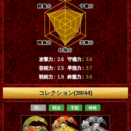
攻撃力 :
2.6
守備力 :
3.6
芸術力 :
2.5
早指力 :
3.7
戦術力 :
1.9
終盤力 :
3.6
コレクション(39/44)
囲い
戦法
手筋
特殊