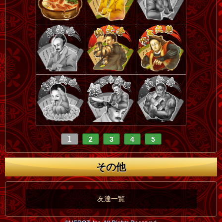
1
2
3
4
5
その他
友達一覧