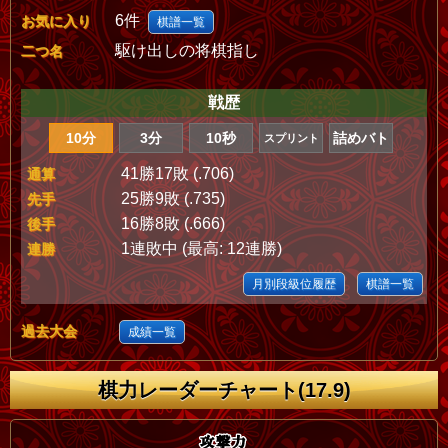
6件
お気に入り
棋譜一覧
駆け出しの将棋指し
二つ名
戦歴
10分
3分
10秒
詰めバト
スプリント
41勝17敗 (.706)
通算
25勝9敗 (.735)
先手
16勝8敗 (.666)
後手
1連敗中 (最高: 12連勝)
連勝
月別段級位履歴
棋譜一覧
過去大会
成績一覧
棋力レーダーチャート(17.9)