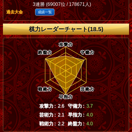
3連勝 (69007位 / 178671人)
過去大会
成績一覧
棋力レーダーチャート(18.5)
攻撃力 :
2.6
守備力 :
3.7
芸術力 :
2.1
早指力 :
4.0
戦術力 :
2.2
終盤力 :
4.0