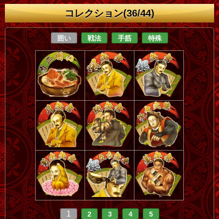
コレクション(36/44)
囲い
戦法
手筋
特殊
1
2
3
4
5