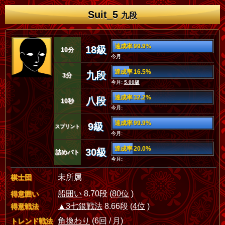
Suit_5
九段
達成率 99.9%
18級
10分
今月:
達成率 16.5%
九段
3分
今月:
5.00級
達成率 32.2%
八段
10秒
今月:
達成率 99.9%
9級
スプリント
今月:
達成率 20.0%
30級
詰めバト
今月:
未所属
棋士団
船囲い
8.70段 (
80位
)
得意囲い
▲3七銀戦法
8.66段 (
4位
)
得意戦法
角換わり
(6回 / 月)
トレンド戦法