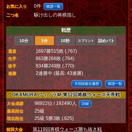
0件
お気に入り
棋譜一覧
駆け出しの将棋指し
二つ名
戦歴
10分
3分
10秒
詰めバト
スプリント
1697勝515敗 (.767)
通算
863勝266敗 (.764)
先手
834勝249敗 (.770)
後手
2連勝中 (最高: 43連勝)
連勝
月別段級位履歴
棋譜一覧
OKAMURA フィノラ杯 第12回将棋ウォーズ天帝戦
98922位 / 192490人
大会成績
詳細
25級
最高段位
25級 5勝3敗 (.625)
現在段位
第119回将棋ウォーズ勝ち抜き戦
前回大会