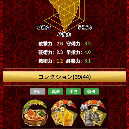
攻撃力 :
2.6
守備力 :
3.2
芸術力 :
2.3
早指力 :
4.0
戦術力 :
1.2
終盤力 :
3.1
コレクション(39/44)
囲い
戦法
手筋
特殊