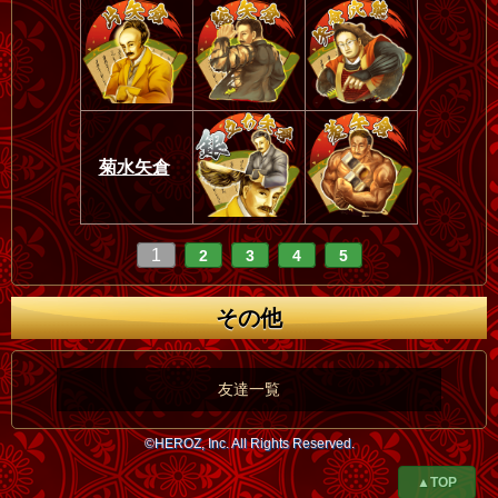
菊水矢倉
1
2
3
4
5
その他
友達一覧
©HEROZ, Inc. All Rights Reserved.
▲TOP