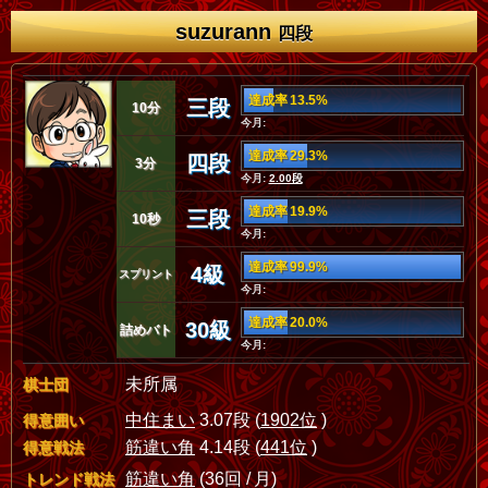
suzurann
四段
達成率 13.5%
三段
10分
今月:
達成率 29.3%
四段
3分
今月:
2.00段
達成率 19.9%
三段
10秒
今月:
達成率 99.9%
4級
スプリント
今月:
達成率 20.0%
30級
詰めバト
今月:
未所属
棋士団
中住まい
3.07段 (
1902位
)
得意囲い
筋違い角
4.14段 (
441位
)
得意戦法
筋違い角
(36回 / 月)
トレンド戦法