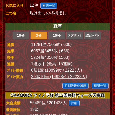
12件
お気に入り
棋譜一覧
駆け出しの将棋指し
二つ名
戦歴
10分
3分
10秒
詰めバト
スプリント
11281勝7505敗 (.600)
通算
6057勝3455敗 (.636)
先手
5224勝4050敗 (.563)
後手
1連敗中 (最高: 15連勝)
連勝
0勝1敗 (18899位 / 22223人)
ﾃﾞｲﾘｰ勝数
2.3級相当 (14928位 / 22223人)
ﾃﾞｲﾘｰ実力
月別段級位履歴
棋譜一覧
OKAMURA フィノラ杯 第12回将棋ウォーズ天帝戦
56489位 / 201428人
大会成績
詳細
19級
最高段位