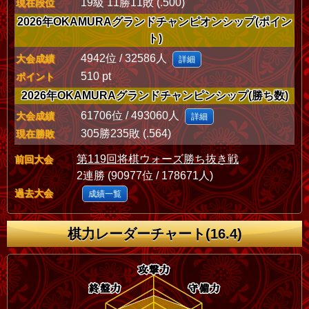
19級 11勝11敗 (.500)
現在段位
2026年OKAMURAグランドチャンピオンシップ(ポイン
ト)
4942位 / 32586人
大会成績
詳細
510 pt
ポイント
2026年OKAMURAグランドチャンピンシップ(勝ち数)
61706位 / 493060人
大会成績
詳細
305勝235敗 (.564)
現在勝敗
第119回将棋ウォーズ勝ち抜き戦
前回大会
2連勝 (90977位 / 178671人)
過去大会
成績一覧
棋力レーダーチャート(16.4)