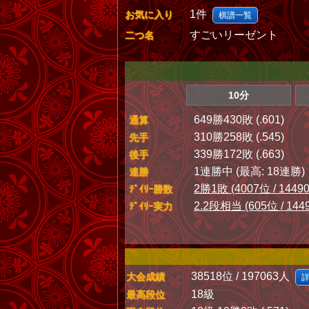
1件
お気に入り
棋譜一覧
すごいリーゼント
二つ名
10分
649勝430敗 (.601)
通算
310勝258敗 (.545)
先手
339勝172敗 (.663)
後手
1連勝中 (最高: 18連勝)
連勝
2勝1敗 (4007位 / 1449
ﾃﾞｲﾘｰ勝数
2.2段相当 (605位 / 144
ﾃﾞｲﾘｰ実力
38518位 / 197063人
大会成績
18級
最高段位