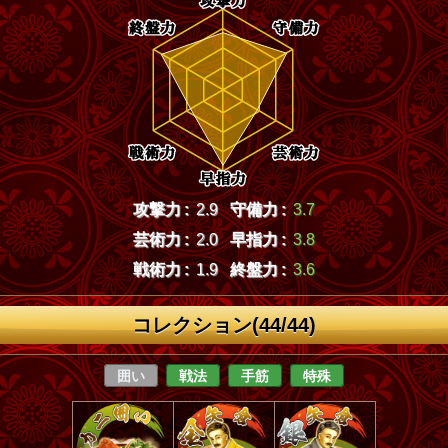
攻撃力 :
2.9
守備力 :
3.7
芸術力 :
2.0
早指力 :
3.8
戦術力 :
1.9
終盤力 :
3.6
コレクション(44/44)
囲い
戦法
手筋
特殊