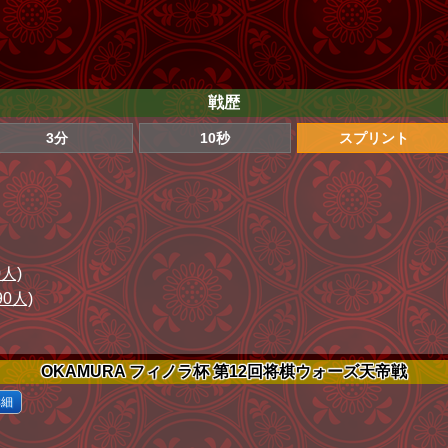
戦歴
3分
10秒
スプリント
0人)
90人)
OKAMURA フィノラ杯 第12回将棋ウォーズ天帝戦
詳細