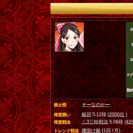
1
1
スプ
詰
そーなのかー
棋士団
銀冠
5.12段 (
2000位
)
得意囲い
△3三桂戦法
5.06段 (
42
得意戦法
腰掛け銀
(1回 / 月)
トレンド戦法