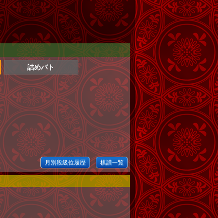
詰めバト
月別段級位履歴
棋譜一覧