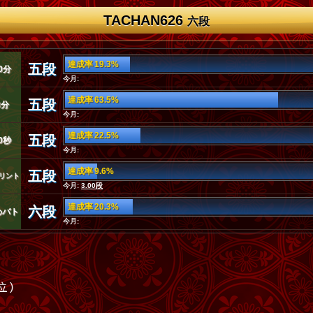
TACHAN626
六段
達成率 19.3%
五段
0分
今月:
達成率 63.5%
五段
3分
今月:
達成率 22.5%
五段
0秒
今月:
達成率 9.6%
五段
リント
今月:
3.00段
達成率 20.3%
六段
めバト
今月:
位
)