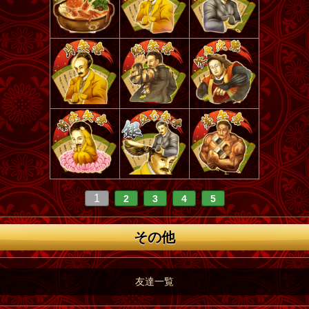
1
2
3
4
5
その他
友達一覧