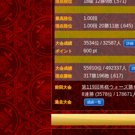
18級 12勝9敗 (.571)
現在段位
1.00段
最高段位
1.00段 20勝11敗 (.645)
現在段位
3534位 / 32587人
大会成績
詳細
600 pt
ポイント
55910位 / 492337人
大会成績
317勝196敗 (.617)
現在勝敗
第119回将棋ウォーズ勝
前回大会
8連勝 (3578位 / 178671
過去大会
成績一覧