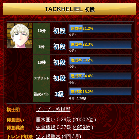
TACKHELIEL
初段
達成率 21.2%
初段
10分
今月:
達成率 22.3%
初段
3分
今月:
達成率 33.2%
初段
10秒
今月:
達成率 24.4%
初段
スプリント
今月:
達成率 18.2%
3級
詰めバト
今月:
4.26級
ブリブリ将棋部
棋士団
雁木囲い
0.29級 (
20002位
)
得意囲い
矢倉棒銀
0.37級 (
4959位
)
得意戦法
ツノ銀雁木
(4回 / 月)
トレンド戦法