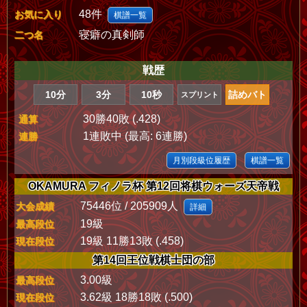
48件
お気に入り
棋譜一覧
寝癖の真剣師
二つ名
戦歴
10分
3分
10秒
詰めバト
スプリント
30勝40敗 (.428)
通算
1連敗中 (最高: 6連勝)
連勝
月別段級位履歴
棋譜一覧
OKAMURA フィノラ杯 第12回将棋ウォーズ天帝戦
75446位 / 205909人
大会成績
詳細
19級
最高段位
19級 11勝13敗 (.458)
現在段位
第14回王位戦棋士団の部
3.00級
最高段位
3.62級 18勝18敗 (.500)
現在段位