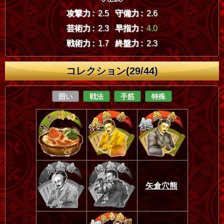
攻撃力 :
2.5
守備力 :
2.6
芸術力 :
2.3
早指力 :
4.0
戦術力 :
1.7
終盤力 :
2.3
コレクション(29/44)
囲い
戦法
手筋
特殊
矢倉穴熊