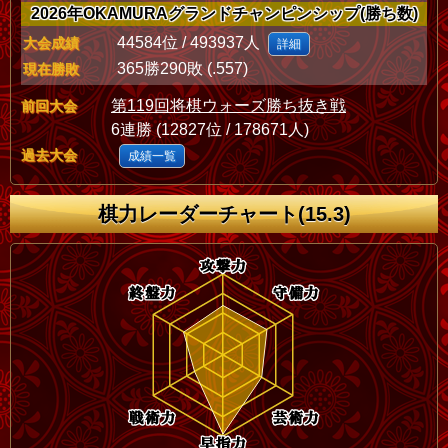
2026年OKAMURAグランドチャンピンシップ(勝ち数)
44584位 / 493937人
大会成績
詳細
365勝290敗 (.557)
現在勝敗
第119回将棋ウォーズ勝ち抜き戦
前回大会
6連勝 (12827位 / 178671人)
過去大会
成績一覧
棋力レーダーチャート(15.3)