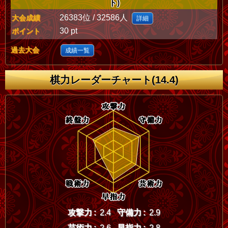
ト)
26383位 / 32586人
大会成績
詳細
30 pt
ポイント
過去大会
成績一覧
棋力レーダーチャート(14.4)
攻撃力 :
2.4
守備力 :
2.9
芸術力 :
2.6
早指力 :
2.8