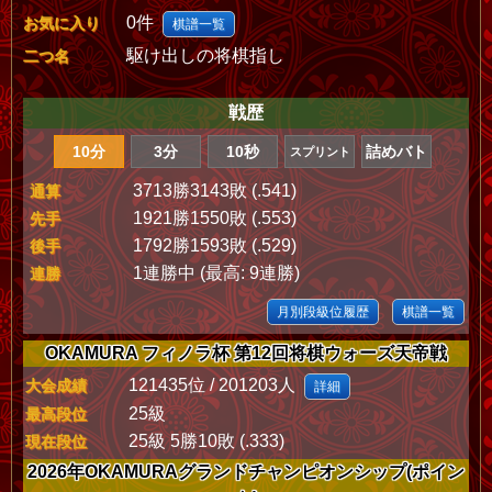
0件
お気に入り
棋譜一覧
駆け出しの将棋指し
二つ名
戦歴
10分
3分
10秒
詰めバト
スプリント
3713勝3143敗 (.541)
通算
1921勝1550敗 (.553)
先手
1792勝1593敗 (.529)
後手
1連勝中 (最高: 9連勝)
連勝
月別段級位履歴
棋譜一覧
OKAMURA フィノラ杯 第12回将棋ウォーズ天帝戦
121435位 / 201203人
大会成績
詳細
25級
最高段位
25級 5勝10敗 (.333)
現在段位
2026年OKAMURAグランドチャンピオンシップ(ポイン