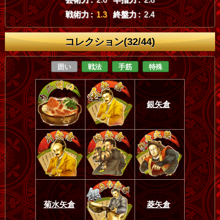
戦術力 :
1.3
終盤力 :
2.4
コレクション(32/44)
囲い
戦法
手筋
特殊
銀矢倉
菊水矢倉
菱矢倉