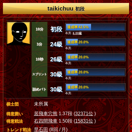
taikichuu
初段
達成率 42.5%
初段
10分
今月:
6.00級
達成率 20.0%
24級
3分
今月:
達成率 20.0%
26級
10秒
今月:
達成率 20.0%
30級
スプリント
今月:
達成率 20.0%
30級
詰めバト
今月:
未所属
棋士団
居飛車穴熊
1.37段 (
32371位
)
得意囲い
右四間飛車
1.50段 (
15831位
)
得意戦法
早石田
(8回 / 月)
トレンド戦法