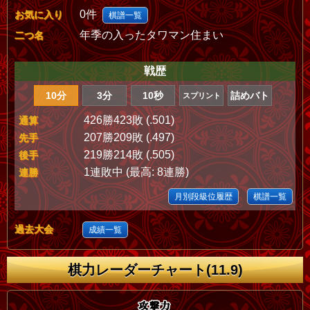
0件
お気に入り
棋譜一覧
年季の入ったタワマン住まい
二つ名
戦歴
10分
3分
10秒
詰めバト
スプリント
426勝423敗 (.501)
通算
207勝209敗 (.497)
先手
219勝214敗 (.505)
後手
1連敗中 (最高: 8連勝)
連勝
月別段級位履歴
棋譜一覧
過去大会
成績一覧
棋力レーダーチャート(11.9)