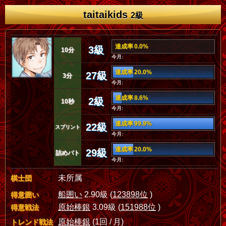
taitaikids
2級
達成率 0.0%
3級
10分
今月:
達成率 20.0%
27級
3分
今月:
達成率 8.6%
2級
10秒
今月:
達成率 99.9%
22級
スプリント
今月:
達成率 20.0%
29級
詰めバト
今月:
未所属
棋士団
船囲い
2.90級 (
123898位
)
得意囲い
原始棒銀
3.09級 (
151988位
)
得意戦法
原始棒銀
(1回 / 月)
トレンド戦法