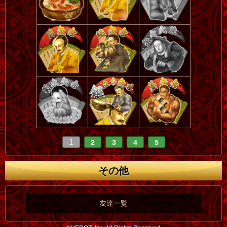
1
2
3
4
5
その他
友達一覧