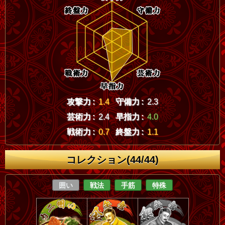
攻撃力 :
1.4
守備力 :
2.3
芸術力 :
2.4
早指力 :
4.0
戦術力 :
0.7
終盤力 :
1.1
コレクション(44/44)
囲い
戦法
手筋
特殊