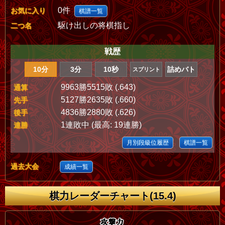
0件
お気に入り
棋譜一覧
駆け出しの将棋指し
二つ名
戦歴
10分
3分
10秒
詰めバト
スプリント
9963勝5515敗 (.643)
通算
5127勝2635敗 (.660)
先手
4836勝2880敗 (.626)
後手
1連敗中 (最高: 19連勝)
連勝
月別段級位履歴
棋譜一覧
過去大会
成績一覧
棋力レーダーチャート(15.4)