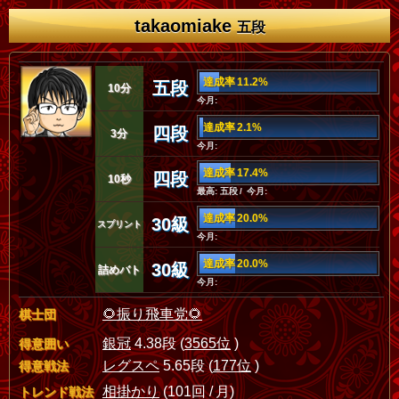
takaomiake
五段
達成率 11.2%
五段
10分
今月:
達成率 2.1%
四段
3分
今月:
達成率 17.4%
四段
10秒
最高: 五段 / 今月:
達成率 20.0%
30級
スプリント
今月:
達成率 20.0%
30級
詰めバト
今月:
🌻振り飛車党🌻
棋士団
銀冠
4.38段 (
3565位
)
得意囲い
レグスペ
5.65段 (
177位
)
得意戦法
相掛かり
(101回 / 月)
トレンド戦法