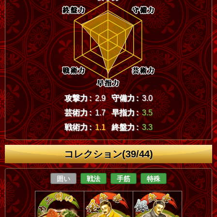
攻撃力 :
2.9
守備力 :
3.0
芸術力 :
1.7
早指力 :
3.5
戦術力 :
1.1
終盤力 :
3.3
コレクション(39/44)
囲い
戦法
手筋
特殊