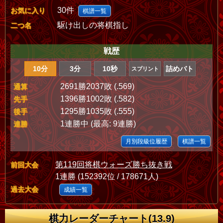
30件
お気に入り
棋譜一覧
駆け出しの将棋指し
二つ名
戦歴
10分
3分
10秒
詰めバト
スプリント
2691勝2037敗 (.569)
通算
1396勝1002敗 (.582)
先手
1295勝1035敗 (.555)
後手
1連勝中 (最高: 9連勝)
連勝
月別段級位履歴
棋譜一覧
第119回将棋ウォーズ勝ち抜き戦
前回大会
1連勝 (152392位 / 178671人)
過去大会
成績一覧
棋力レーダーチャート(13.9)