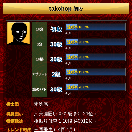
takchop
初段
達成率 18.3%
初段
10分
今月:
達成率 20.0%
30級
3分
今月:
達成率 20.0%
30級
10秒
今月:
達成率 19.8%
2級
スプリント
今月:
達成率 20.0%
30級
詰めバト
今月:
未所属
棋士団
片美濃囲い
0.05級 (
90121位
)
得意囲い
相振り飛車
1.10段 (
40912位
)
得意戦法
三間飛車
(14回 / 月)
トレンド戦法