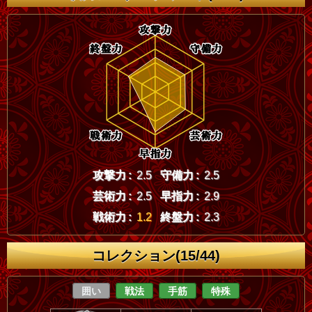
攻撃力 :
2.5
守備力 :
2.5
芸術力 :
2.5
早指力 :
2.9
戦術力 :
1.2
終盤力 :
2.3
コレクション(15/44)
囲い
戦法
手筋
特殊