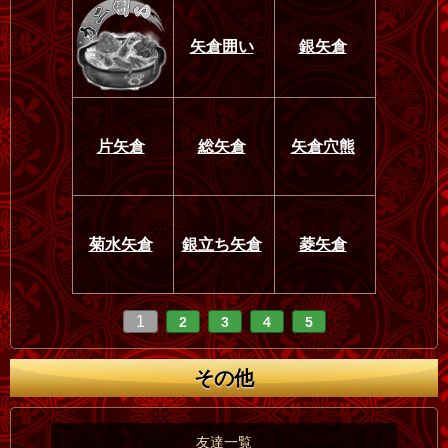
矢倉囲い
銀矢倉
片矢倉
総矢倉
矢倉穴熊
菊水矢倉
銀立ち矢倉
菱矢倉
1
2
3
4
5
その他
友達一覧