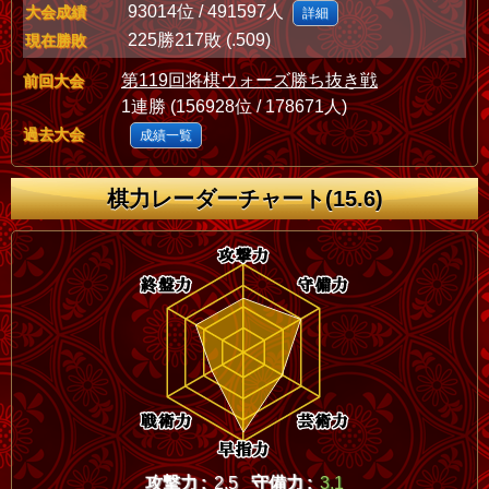
93014位 / 491597人
大会成績
詳細
225勝217敗 (.509)
現在勝敗
第119回将棋ウォーズ勝ち抜き戦
前回大会
1連勝 (156928位 / 178671人)
過去大会
成績一覧
棋力レーダーチャート(15.6)
攻撃力 :
2.5
守備力 :
3.1