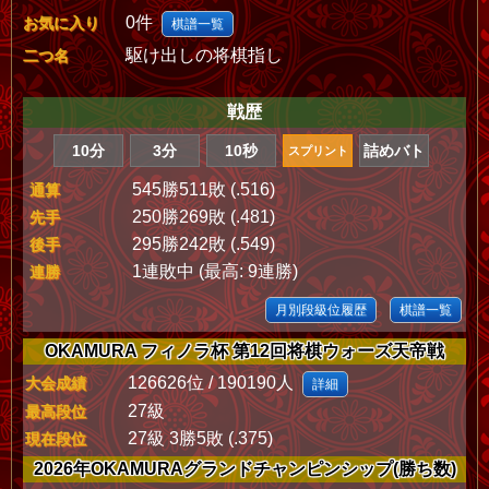
0件
お気に入り
棋譜一覧
駆け出しの将棋指し
二つ名
戦歴
10分
3分
10秒
詰めバト
スプリント
545勝511敗 (.516)
通算
250勝269敗 (.481)
先手
295勝242敗 (.549)
後手
1連敗中 (最高: 9連勝)
連勝
月別段級位履歴
棋譜一覧
OKAMURA フィノラ杯 第12回将棋ウォーズ天帝戦
126626位 / 190190人
大会成績
詳細
27級
最高段位
27級 3勝5敗 (.375)
現在段位
2026年OKAMURAグランドチャンピンシップ(勝ち数)