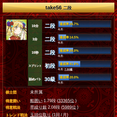
take56
二段
達成率 26.7%
二段
10分
今月:
達成率 14.5%
二段
3分
今月:
達成率 28.0%
二段
10秒
今月:
達成率 41.8%
初段
スプリント
今月:
7.00級
達成率 20.0%
30級
詰めバト
今月:
未所属
棋士団
船囲い
1.79段 (
33365位
)
得意囲い
早繰り銀
2.08段 (
5989位
)
得意戦法
玉頭位取り
(1回 / 月)
トレンド戦法