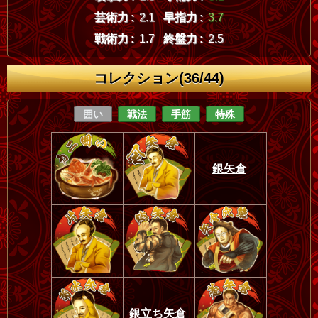
芸術力 :
2.1
早指力 :
3.7
戦術力 :
1.7
終盤力 :
2.5
コレクション(36/44)
囲い
戦法
手筋
特殊
銀矢倉
銀立ち矢倉