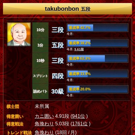
takubonbon
五段
達成率 42.7%
三段
10分
今月:
達成率 38.2%
五段
3分
今月:
5.61段
達成率 62.3%
三段
10秒
今月:
達成率 33.9%
四段
スプリント
今月:
達成率 20.0%
30級
詰めバト
今月:
未所属
棋士団
カニ囲い
4.91段 (
941位
)
得意囲い
角換わり
5.03段 (
1761位
)
得意戦法
角換わり
(18回 / 月)
トレンド戦法