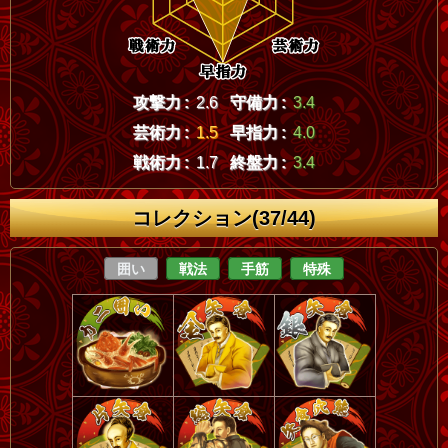
攻撃力 :
2.6
守備力 :
3.4
芸術力 :
1.5
早指力 :
4.0
戦術力 :
1.7
終盤力 :
3.4
コレクション(37/44)
囲い
戦法
手筋
特殊