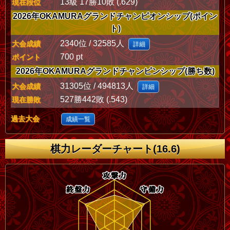
13級 17勝10敗 (.629)
現在段位
2026年OKAMURAグランドチャンピオンシップ(ポイン
ト)
2340位 / 32585人
大会成績
詳細
700 pt
ポイント
2026年OKAMURAグランドチャンピンシップ(勝ち数)
31305位 / 494813人
大会成績
詳細
527勝442敗 (.543)
現在勝敗
過去大会
成績一覧
棋力レーダーチャート(16.6)