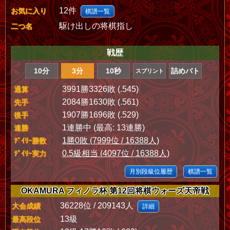
12件
お気に入り
棋譜一覧
駆け出しの将棋指し
二つ名
戦歴
10分
3分
10秒
詰めバト
スプリント
3991勝3326敗 (.545)
通算
2084勝1630敗 (.561)
先手
1907勝1696敗 (.529)
後手
1連勝中 (最高: 13連勝)
連勝
1勝0敗 (7999位 / 16388人)
ﾃﾞｲﾘｰ勝数
0.5級相当 (4097位 / 16388人)
ﾃﾞｲﾘｰ実力
月別段級位履歴
棋譜一覧
OKAMURA フィノラ杯 第12回将棋ウォーズ天帝戦
36228位 / 209143人
大会成績
詳細
13級
最高段位