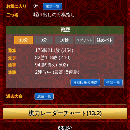
0件
お気に入り
棋譜一覧
駆け出しの将棋指し
二つ名
戦歴
10分
3分
10秒
詰めバト
スプリント
176勝211敗 (.454)
通算
82勝118敗 (.410)
先手
94勝93敗 (.502)
後手
2連敗中 (最高: 5連勝)
連勝
月別段級位履歴
棋譜一覧
過去大会
成績一覧
棋力レーダーチャート(13.2)