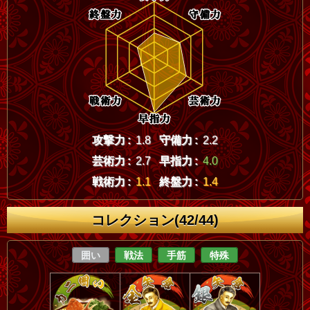
攻撃力 :
1.8
守備力 :
2.2
芸術力 :
2.7
早指力 :
4.0
戦術力 :
1.1
終盤力 :
1.4
コレクション(42/44)
囲い
戦法
手筋
特殊