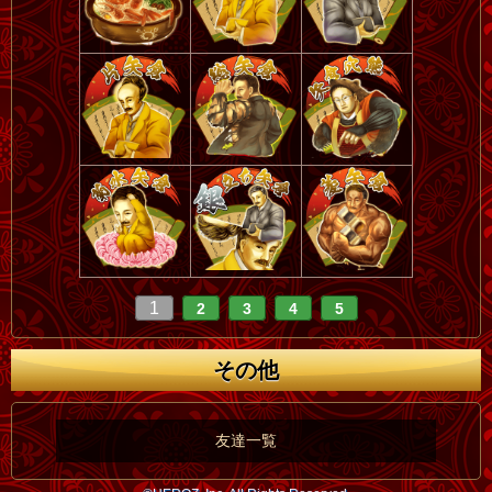
1
2
3
4
5
その他
友達一覧