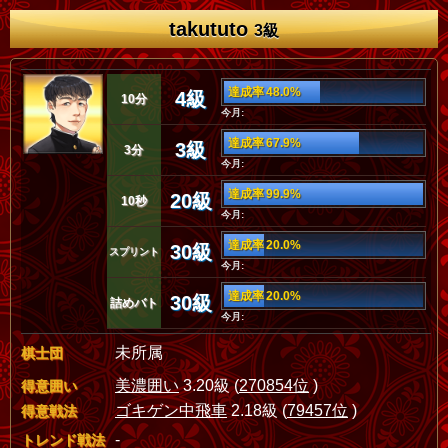
takututo
3級
達成率 48.0%
4級
10分
今月:
達成率 67.9%
3級
3分
今月:
達成率 99.9%
20級
10秒
今月:
達成率 20.0%
30級
スプリント
今月:
達成率 20.0%
30級
詰めバト
今月:
未所属
棋士団
美濃囲い
3.20級 (
270854位
)
得意囲い
ゴキゲン中飛車
2.18級 (
79457位
)
得意戦法
-
トレンド戦法