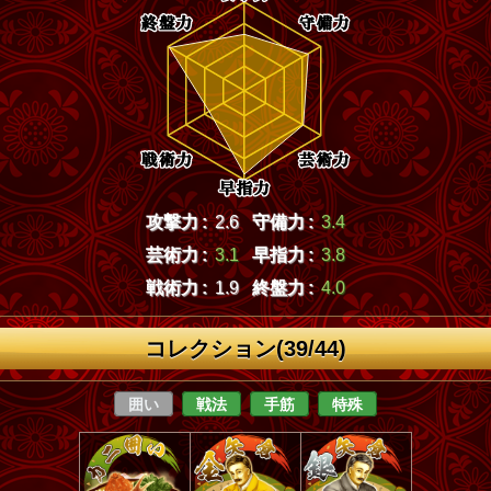
攻撃力 :
2.6
守備力 :
3.4
芸術力 :
3.1
早指力 :
3.8
戦術力 :
1.9
終盤力 :
4.0
コレクション(39/44)
囲い
戦法
手筋
特殊