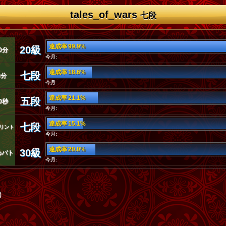
tales_of_wars
七段
達成率 99.9%
20級
0分
今月:
達成率 18.6%
七段
3分
今月:
達成率 21.1%
五段
0秒
今月:
達成率 15.1%
七段
リント
今月:
達成率 20.0%
30級
めバト
今月:
)