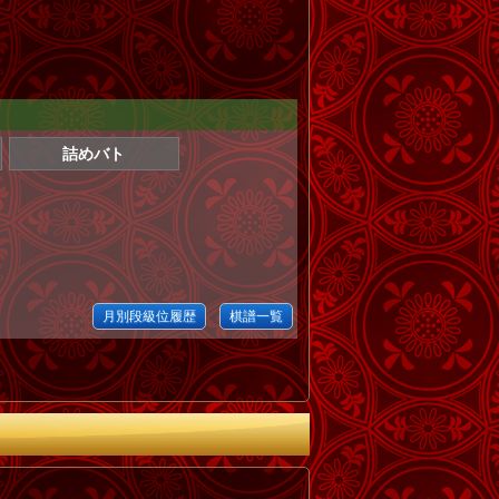
詰めバト
月別段級位履歴
棋譜一覧