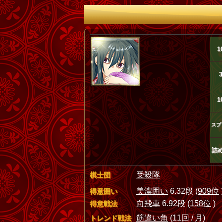
1
1
スプ
詰
受殺隊
棋士団
美濃囲い
6.32段 (
909位
得意囲い
向飛車
6.92段 (
158位
)
得意戦法
筋違い角
(11回 / 月)
トレンド戦法