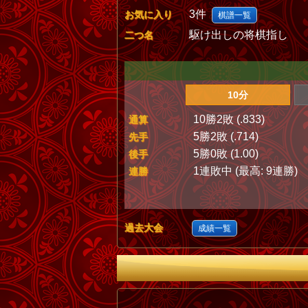
3件
お気に入り
棋譜一覧
駆け出しの将棋指し
二つ名
10分
10勝2敗 (.833)
通算
5勝2敗 (.714)
先手
5勝0敗 (1.00)
後手
1連敗中 (最高: 9連勝)
連勝
過去大会
成績一覧