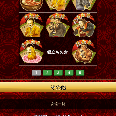
銀立ち矢倉
1
2
3
4
5
その他
友達一覧