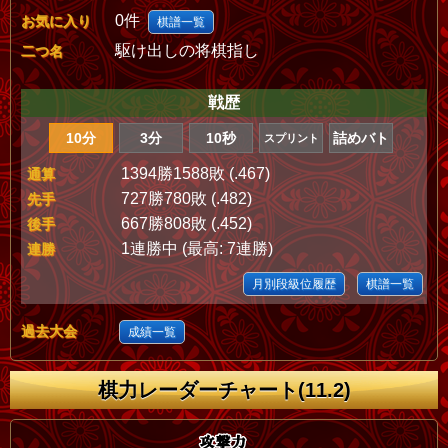
0件
お気に入り
棋譜一覧
駆け出しの将棋指し
二つ名
戦歴
10分
3分
10秒
詰めバト
スプリント
1394勝1588敗 (.467)
通算
727勝780敗 (.482)
先手
667勝808敗 (.452)
後手
1連勝中 (最高: 7連勝)
連勝
月別段級位履歴
棋譜一覧
過去大会
成績一覧
棋力レーダーチャート(11.2)