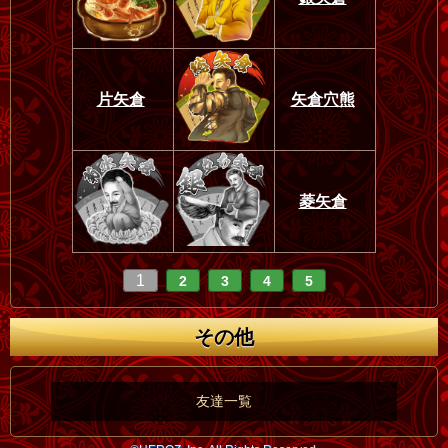
片矢倉
矢倉穴熊
菱矢倉
1
2
3
4
5
その他
友達一覧