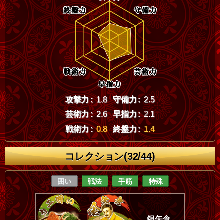
攻撃力 :
1.8
守備力 :
2.5
芸術力 :
2.6
早指力 :
2.1
戦術力 :
0.8
終盤力 :
1.4
コレクション(32/44)
囲い
戦法
手筋
特殊
銀矢倉