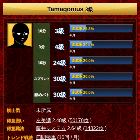
Tamagonius
3級
達成率 25.3%
3級
10分
今月:
達成率 34.9%
4級
3分
今月:
達成率 20.0%
24級
10秒
今月:
達成率 20.0%
30級
スプリント
今月:
達成率 20.0%
30級
詰めバト
今月:
未所属
棋士団
左美濃
2.48級 (
50170位
)
得意囲い
藤井システム
2.64級 (
14822位
)
得意戦法
四間飛車
(10回 / 月)
トレンド戦法