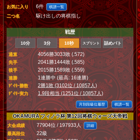
6件
お気に入り
棋譜一覧
駆け出しの将棋指し
二つ名
戦歴
10分
3分
10秒
詰めバト
スプリント
4056勝3033敗 (.572)
通算
2041勝1444敗 (.585)
先手
2015勝1589敗 (.559)
後手
1連勝中 (最高: 16連勝)
連勝
2勝1敗 (3102位 / 10857人)
ﾃﾞｲﾘｰ勝数
1.9段相当 (1251位 / 10857人)
ﾃﾞｲﾘｰ実力
月別段級位履歴
棋譜一覧
OKAMURA フィノラ杯 第12回将棋ウォーズ天帝戦
77904位 / 197933人
大会成績
詳細
22級
最高段位