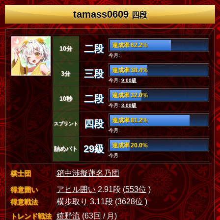
tamass0609
四段
達成率 62.2%
二段
10分
今月:
達成率 38.4%
三段
3分
今月:
9.00級
達成率 32.0%
二段
10秒
今月:
3.00級
達成率 81.2%
四段
スプリント
今月:
達成率 20.0%
29級
詰めバト
今月:
箱中渉擬蓮名乃団
棋士団
アヒル囲い
2.91段 (
553位
)
得意囲い
横歩取り
3.11段 (
3628位
)
得意戦法
嬉野流
(63回 / 月)
トレンド戦法