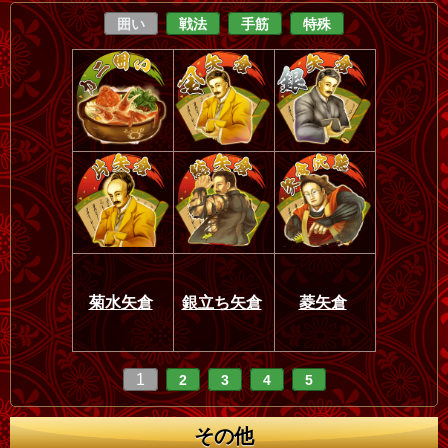
囲い
戦法
手筋
特殊
菊水矢倉
銀立ち矢倉
菱矢倉
1
2
3
4
5
その他