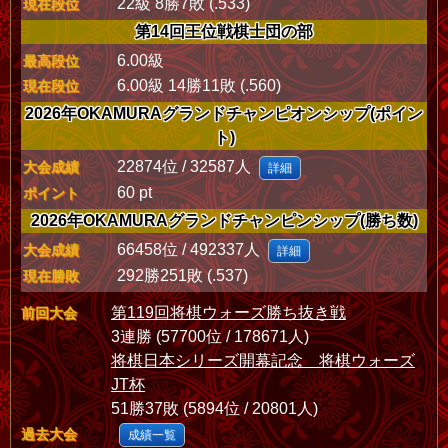
22級 8勝7敗 (.533)
現在段位
第14回王位戦棋士団の部
6.00級
最高段位
6.00級 14勝11敗 (.560)
現在段位
2026年OKAMURAグランドチャンピオンシップ(ポイン
ト)
22874位 / 32587人
大会成績
詳細
60 pt
ポイント
2026年OKAMURAグランドチャンピンシップ(勝ち数)
66458位 / 492337人
大会成績
詳細
292勝251敗 (.537)
現在勝敗
第119回将棋ウォーズ勝ち抜き戦
前回大会
3連勝 (57700位 / 178671人)
将棋日本シリーズ開幕記念 将棋ウォーズ
JT杯
51勝37敗 (5894位 / 20801人)
過去大会
成績一覧