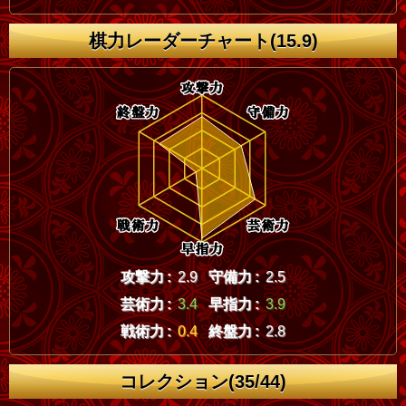
棋力レーダーチャート(15.9)
攻撃力 :
2.9
守備力 :
2.5
芸術力 :
3.4
早指力 :
3.9
戦術力 :
0.4
終盤力 :
2.8
コレクション(35/44)