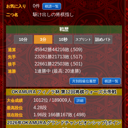
0件
お気に入り
棋譜一覧
駆け出しの将棋指し
二つ名
戦歴
10分
3分
10秒
詰めバト
スプリント
45942勝44216敗 (.509)
通算
23281勝21713敗 (.517)
先手
22661勝22503敗 (.501)
後手
1連勝中 (最高: 20連勝)
連勝
月別段級位履歴
棋譜一覧
OKAMURA フィノラ杯 第12回将棋ウォーズ天帝戦
1012位 / 189009人
大会成績
詳細
4.28段
最高段位
1.96段 166勝167敗 (.498)
現在段位
2026年OKAMURAグランドチャンピオンシップ(ポイン