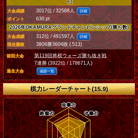
ト)
3017位 / 32588人
大会成績
詳細
630 pt
ポイント
2026年OKAMURAグランドチャンピンシップ(勝ち数)
312位 / 491597人
大会成績
詳細
3806勝3604敗 (.513)
現在勝敗
第119回将棋ウォーズ勝ち抜き戦
前回大会
7連勝 (3922位 / 178671人)
過去大会
成績一覧
棋力レーダーチャート(15.9)