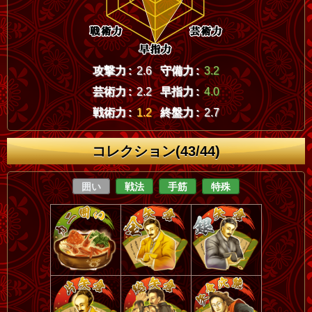
攻撃力 :
2.6
守備力 :
3.2
芸術力 :
2.2
早指力 :
4.0
戦術力 :
1.2
終盤力 :
2.7
コレクション(43/44)
囲い
戦法
手筋
特殊