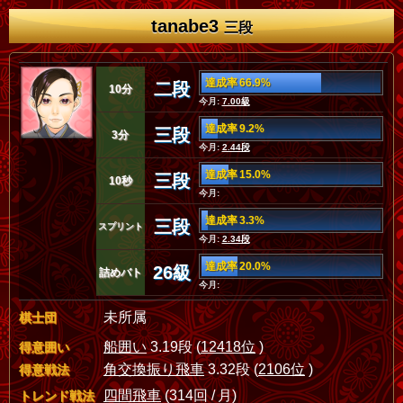
tanabe3
三段
達成率 66.9%
二段
10分
今月:
7.00級
達成率 9.2%
三段
3分
今月:
2.44段
達成率 15.0%
三段
10秒
今月:
達成率 3.3%
三段
スプリント
今月:
2.34段
達成率 20.0%
26級
詰めバト
今月:
未所属
棋士団
船囲い
3.19段 (
12418位
)
得意囲い
角交換振り飛車
3.32段 (
2106位
)
得意戦法
四間飛車
(314回 / 月)
トレンド戦法