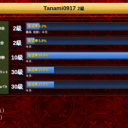
Tanami0917
2級
達成率 9.3%
2級
0分
最高: 初段 / 今月:
達成率 5.9%
2級
3分
今月:
達成率 99.9%
10級
0秒
今月:
達成率 20.0%
30級
リント
今月:
達成率 20.0%
30級
めバト
今月:
位
)
)