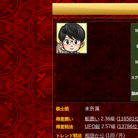
1
1
スプ
詰
未所属
棋士団
船囲い
2.36級 (
116581
得意囲い
UFO銀
2.57級 (
13786位
得意戦法
相掛かり
(1回 / 月)
トレンド戦法