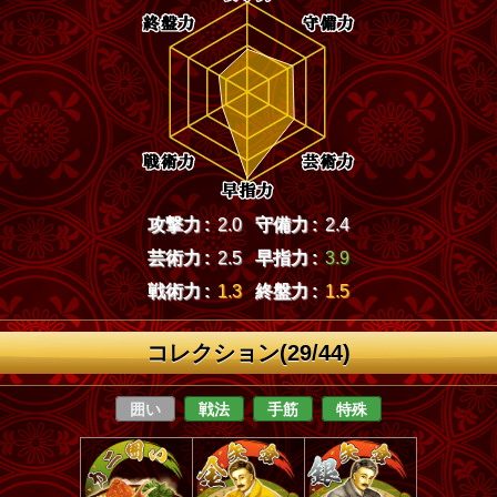
攻撃力 :
2.0
守備力 :
2.4
芸術力 :
2.5
早指力 :
3.9
戦術力 :
1.3
終盤力 :
1.5
コレクション(29/44)
囲い
戦法
手筋
特殊