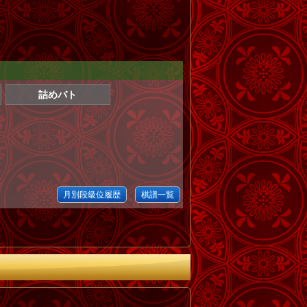
詰めバト
月別段級位履歴
棋譜一覧