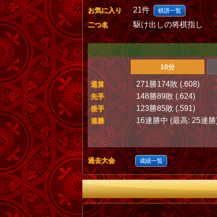
21件
お気に入り
棋譜一覧
駆け出しの将棋指し
二つ名
10分
271勝174敗 (.608)
通算
148勝89敗 (.624)
先手
123勝85敗 (.591)
後手
16連勝中 (最高: 25連勝
連勝
過去大会
成績一覧