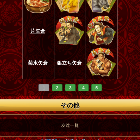
片矢倉
菊水矢倉
銀立ち矢倉
1
2
3
4
5
その他
友達一覧