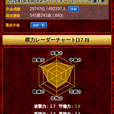
2026年OKAMURAグランドチャンピンシップ(勝ち数)
29747位 / 492337人
大会成績
詳細
545勝241敗 (.693)
現在勝敗
過去大会
成績一覧
棋力レーダーチャート(17.0)
攻撃力 :
2.7
守備力 :
3.8
芸術力 :
2.3
早指力 :
2.4