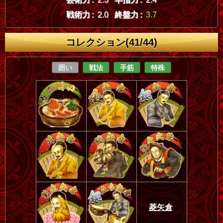
戦術力 :
2.0
終盤力 :
3.7
コレクション(41/44)
囲い
戦法
手筋
特殊
菱矢倉