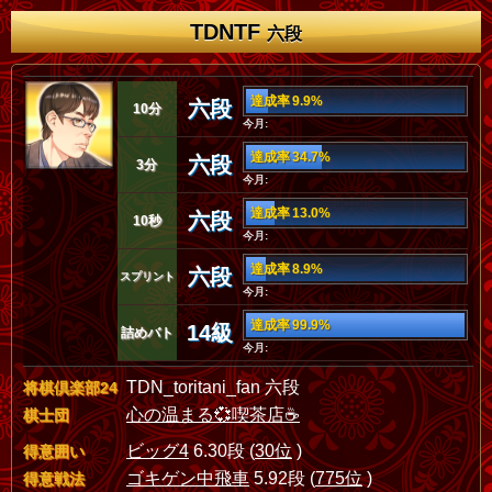
TDNTF
六段
達成率 9.9%
六段
10分
今月:
達成率 34.7%
六段
3分
今月:
達成率 13.0%
六段
10秒
今月:
達成率 8.9%
六段
スプリント
今月:
達成率 99.9%
14級
詰めバト
今月:
TDN_toritani_fan 六段
将棋倶楽部24
心の温まる💞喫茶店☕
棋士団
ビッグ4
6.30段 (
30位
)
得意囲い
ゴキゲン中飛車
5.92段 (
775位
)
得意戦法