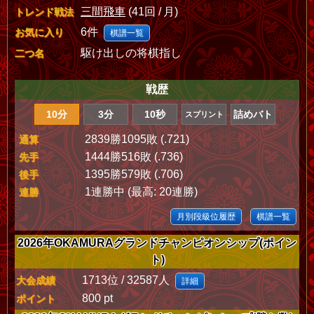
三間飛車
(41回 / 月)
トレンド戦法
6件
お気に入り
棋譜一覧
駆け出しの将棋指し
二つ名
戦歴
10分
3分
10秒
詰めバト
スプリント
2839勝1095敗 (.721)
通算
1444勝516敗 (.736)
先手
1395勝579敗 (.706)
後手
1連勝中 (最高: 20連勝)
連勝
月別段級位履歴
棋譜一覧
2026年OKAMURAグランドチャンピオンシップ(ポイン
ト)
1713位 / 32587人
大会成績
詳細
800 pt
ポイント