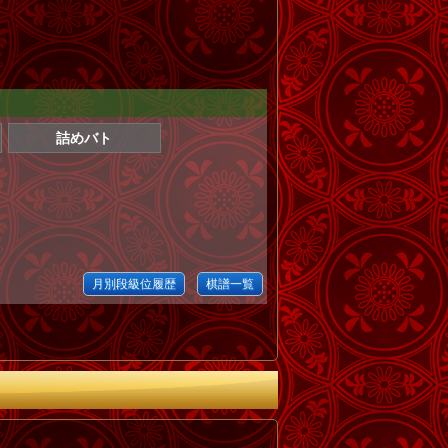
詰めバト
月別段級位履歴
棋譜一覧