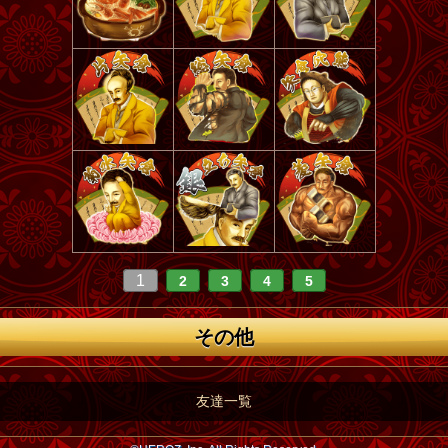
1
2
3
4
5
その他
友達一覧