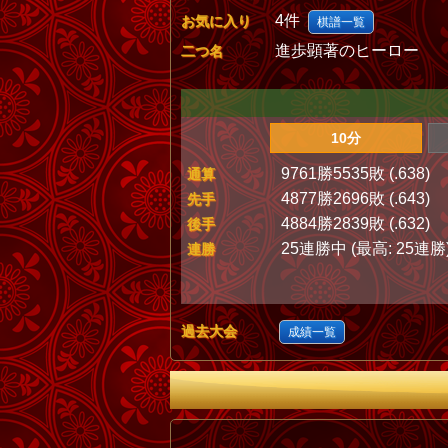
4件
お気に入り
棋譜一覧
進歩顕著のヒーロー
二つ名
10分
9761勝5535敗 (.638)
通算
4877勝2696敗 (.643)
先手
4884勝2839敗 (.632)
後手
25連勝中 (最高: 25連勝
連勝
過去大会
成績一覧