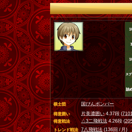
1
1
スプ
詰
国ぴんボンバー
棋士団
片美濃囲い
4.37段 (
710
得意囲い
△3二飛戦法
4.26段 (
20
得意戦法
7八飛戦法
(136回 / 月)
トレンド戦法