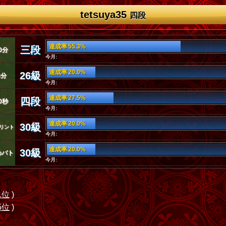
tetsuya35
四段
達成率 55.3%
三段
0分
今月:
達成率 20.0%
26級
3分
今月:
達成率 27.5%
四段
0秒
今月:
達成率 20.0%
30級
リント
今月:
達成率 20.0%
30級
めバト
今月:
1位
)
5位
)