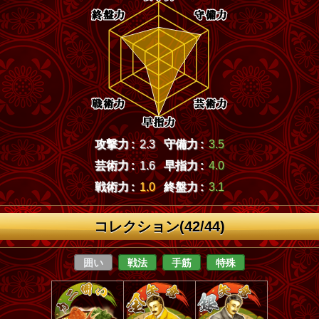
攻撃力 :
2.3
守備力 :
3.5
芸術力 :
1.6
早指力 :
4.0
戦術力 :
1.0
終盤力 :
3.1
コレクション(42/44)
囲い
戦法
手筋
特殊