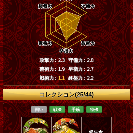
攻撃力 :
2.3
守備力 :
2.8
芸術力 :
1.9
早指力 :
2.7
戦術力 :
1.1
終盤力 :
2.2
コレクション(25/44)
囲い
戦法
手筋
特殊
銀矢倉