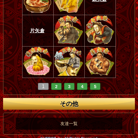
片矢倉
1
2
3
4
5
その他
友達一覧