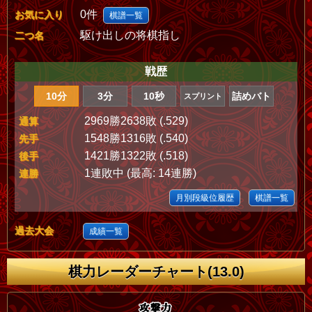
0件
お気に入り
棋譜一覧
駆け出しの将棋指し
二つ名
戦歴
10分
3分
10秒
詰めバト
スプリント
2969勝2638敗 (.529)
通算
1548勝1316敗 (.540)
先手
1421勝1322敗 (.518)
後手
1連敗中 (最高: 14連勝)
連勝
月別段級位履歴
棋譜一覧
過去大会
成績一覧
棋力レーダーチャート(13.0)