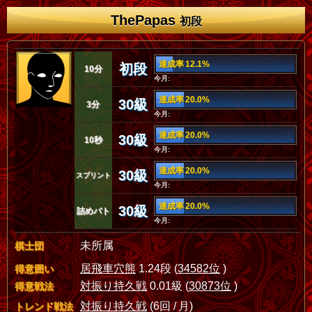
ThePapas
初段
達成率 12.1%
初段
10分
今月:
達成率 20.0%
30級
3分
今月:
達成率 20.0%
30級
10秒
今月:
達成率 20.0%
30級
スプリント
今月:
達成率 20.0%
30級
詰めバト
今月:
未所属
棋士団
居飛車穴熊
1.24段 (
34582位
)
得意囲い
対振り持久戦
0.01級 (
30873位
)
得意戦法
対振り持久戦
(6回 / 月)
トレンド戦法