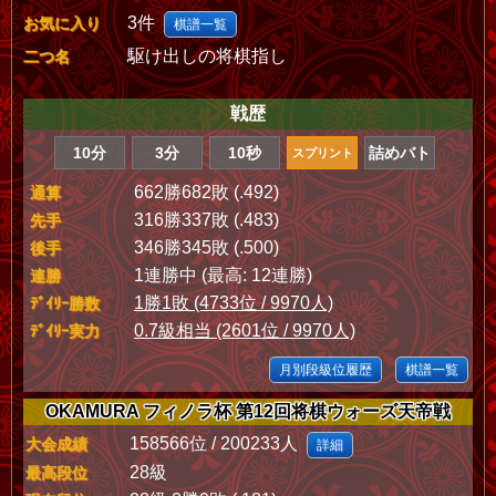
3件
お気に入り
棋譜一覧
駆け出しの将棋指し
二つ名
戦歴
10分
3分
10秒
詰めバト
スプリント
662勝682敗 (.492)
通算
316勝337敗 (.483)
先手
346勝345敗 (.500)
後手
1連勝中 (最高: 12連勝)
連勝
1勝1敗 (4733位 / 9970人)
ﾃﾞｲﾘｰ勝数
0.7級相当 (2601位 / 9970人)
ﾃﾞｲﾘｰ実力
月別段級位履歴
棋譜一覧
OKAMURA フィノラ杯 第12回将棋ウォーズ天帝戦
158566位 / 200233人
大会成績
詳細
28級
最高段位