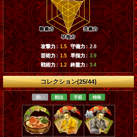
攻撃力 :
1.5
守備力 :
2.8
芸術力 :
1.5
早指力 :
3.9
戦術力 :
1.2
終盤力 :
3.4
コレクション(25/44)
囲い
戦法
手筋
特殊