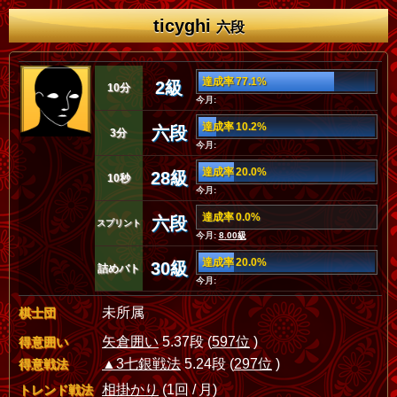
ticyghi
六段
達成率 77.1%
2級
10分
今月:
達成率 10.2%
六段
3分
今月:
達成率 20.0%
28級
10秒
今月:
達成率 0.0%
六段
スプリント
今月:
8.00級
達成率 20.0%
30級
詰めバト
今月:
未所属
棋士団
矢倉囲い
5.37段 (
597位
)
得意囲い
▲3七銀戦法
5.24段 (
297位
)
得意戦法
相掛かり
(1回 / 月)
トレンド戦法