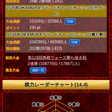
28級 2勝9敗 (.181)
現在段位
2026年OKAMURAグランドチャンピオンシップ(ポイン
ト)
15328位 / 32586人
大会成績
詳細
150 pt
ポイント
2026年OKAMURAグランドチャンピンシップ(勝ち数)
104298位 / 493060人
大会成績
詳細
202勝287敗 (.413)
現在勝敗
第119回将棋ウォーズ勝ち抜き戦
前回大会
2連勝 (108770位 / 178671人)
過去大会
成績一覧
棋力レーダーチャート(14.4)