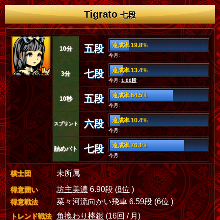
Tigrato
七段
達成率 19.8%
五段
10分
今月:
達成率 13.4%
七段
3分
今月:
1.00段
達成率 64.5%
五段
10秒
今月:
達成率 10.4%
六段
スプリント
今月:
達成率 76.1%
七段
詰めバト
今月:
未所属
棋士団
坊主美濃
6.90段 (
8位
)
得意囲い
菜々河流向かい飛車
6.59段 (
6位
)
得意戦法
角換わり棒銀
(16回 / 月)
トレンド戦法