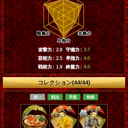
攻撃力 :
2.8
守備力 :
3.7
芸術力 :
2.5
早指力 :
4.0
戦術力 :
1.9
終盤力 :
4.0
コレクション(44/44)
囲い
戦法
手筋
特殊