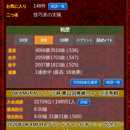
148件
お気に入り
棋譜一覧
技巧派の太陽
二つ名
戦歴
10分
3分
10秒
詰めバト
スプリント
4066勝3516敗 (.536)
通算
2059勝1703敗 (.547)
先手
2007勝1813敗 (.525)
後手
1連敗中 (最高: 16連勝)
連勝
月別段級位履歴
棋譜一覧
OKAMURA フィノラ杯 第12回将棋ウォーズ天帝戦
22728位 / 198551人
大会成績
詳細
9.00級
最高段位
9.00級 21勝21敗 (.500)
現在段位
2026年OKAMURAグランドチャンピオンシップ(ポイン