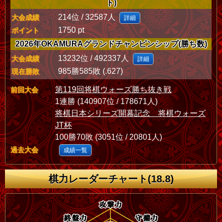
ト)
214位 / 32587人
大会成績
詳細
1750 pt
ポイント
2026年OKAMURAグランドチャンピンシップ(勝ち数)
13232位 / 492337人
大会成績
詳細
985勝585敗 (.627)
現在勝敗
第119回将棋ウォーズ勝ち抜き戦
前回大会
1連勝 (140907位 / 178671人)
将棋日本シリーズ開幕記念 将棋ウォーズ
JT杯
100勝70敗 (3051位 / 20801人)
過去大会
成績一覧
棋力レーダーチャート(18.8)