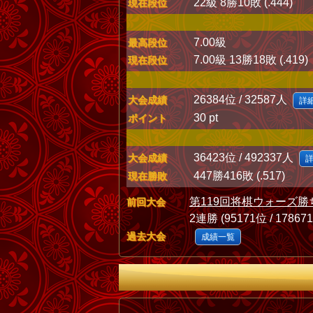
22級 8勝10敗 (.444)
現在段位
7.00級
最高段位
7.00級 13勝18敗 (.419)
現在段位
26384位 / 32587人
大会成績
詳
30 pt
ポイント
36423位 / 492337人
大会成績
447勝416敗 (.517)
現在勝敗
第119回将棋ウォーズ勝
前回大会
2連勝 (95171位 / 17867
過去大会
成績一覧