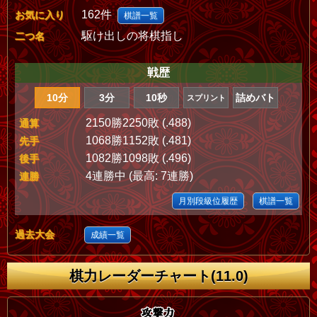
162件
お気に入り
棋譜一覧
駆け出しの将棋指し
二つ名
戦歴
10分
3分
10秒
詰めバト
スプリント
2150勝2250敗 (.488)
通算
1068勝1152敗 (.481)
先手
1082勝1098敗 (.496)
後手
4連勝中 (最高: 7連勝)
連勝
月別段級位履歴
棋譜一覧
過去大会
成績一覧
棋力レーダーチャート(11.0)