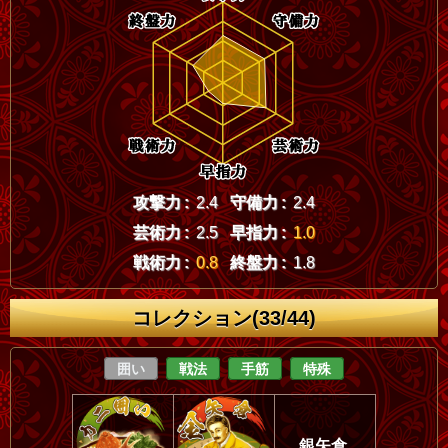
攻撃力 :
2.4
守備力 :
2.4
芸術力 :
2.5
早指力 :
1.0
戦術力 :
0.8
終盤力 :
1.8
コレクション(33/44)
囲い
戦法
手筋
特殊
銀矢倉