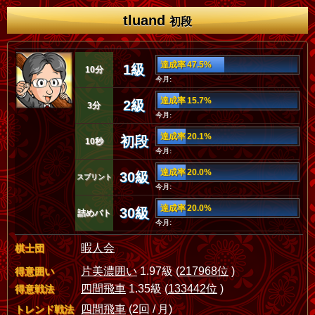
tluand
初段
達成率 47.5%
1級
10分
今月:
達成率 15.7%
2級
3分
今月:
達成率 20.1%
初段
10秒
今月:
達成率 20.0%
30級
スプリント
今月:
達成率 20.0%
30級
詰めバト
今月:
暇人会
棋士団
片美濃囲い
1.97級 (
217968位
)
得意囲い
四間飛車
1.35級 (
133442位
)
得意戦法
四間飛車
(2回 / 月)
トレンド戦法