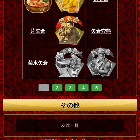
片矢倉
矢倉穴熊
菊水矢倉
1
2
3
4
5
その他
友達一覧