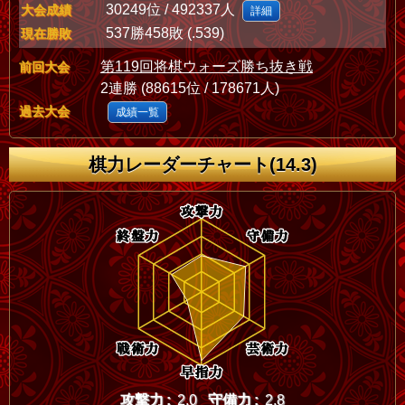
30249位 / 492337人
大会成績
詳細
537勝458敗 (.539)
現在勝敗
第119回将棋ウォーズ勝ち抜き戦
前回大会
2連勝 (88615位 / 178671人)
過去大会
成績一覧
棋力レーダーチャート(14.3)
攻撃力 :
2.0
守備力 :
2.8