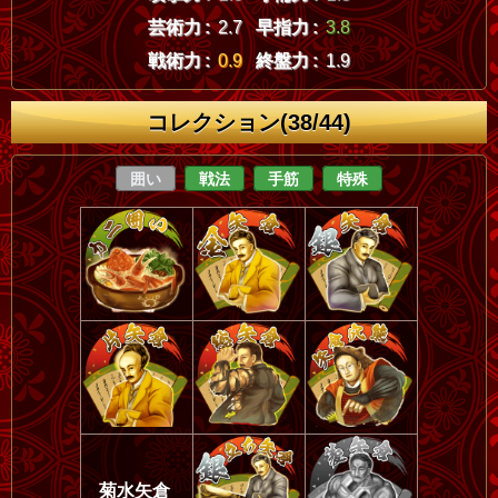
芸術力 :
2.7
早指力 :
3.8
戦術力 :
0.9
終盤力 :
1.9
コレクション(38/44)
囲い
戦法
手筋
特殊
菊水矢倉