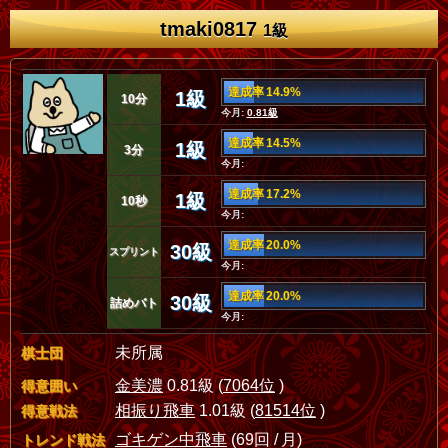
tmaki0817
1級
達成率 14.9%
1級
10分
今月:
0.81級
達成率 14.5%
1級
3分
今月:
達成率 17.2%
1級
10秒
今月:
達成率 20.0%
30級
スプリント
今月:
達成率 20.0%
30級
詰めバト
今月:
未所属
棋士団
金美濃
0.81級 (
7064位
)
得意囲い
相振り飛車
1.01級 (
81514位
)
得意戦法
ゴキゲン中飛車
(69回 / 月)
トレンド戦法