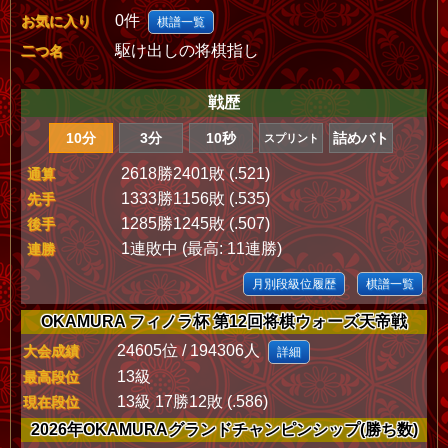
0件
お気に入り
棋譜一覧
駆け出しの将棋指し
二つ名
戦歴
10分
3分
10秒
詰めバト
スプリント
2618勝2401敗 (.521)
通算
1333勝1156敗 (.535)
先手
1285勝1245敗 (.507)
後手
1連敗中 (最高: 11連勝)
連勝
月別段級位履歴
棋譜一覧
OKAMURA フィノラ杯 第12回将棋ウォーズ天帝戦
24605位 / 194306人
大会成績
詳細
13級
最高段位
13級 17勝12敗 (.586)
現在段位
2026年OKAMURAグランドチャンピンシップ(勝ち数)