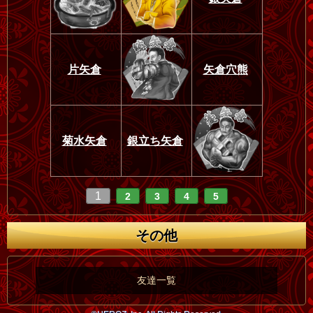
片矢倉
矢倉穴熊
菊水矢倉
銀立ち矢倉
1
2
3
4
5
その他
友達一覧