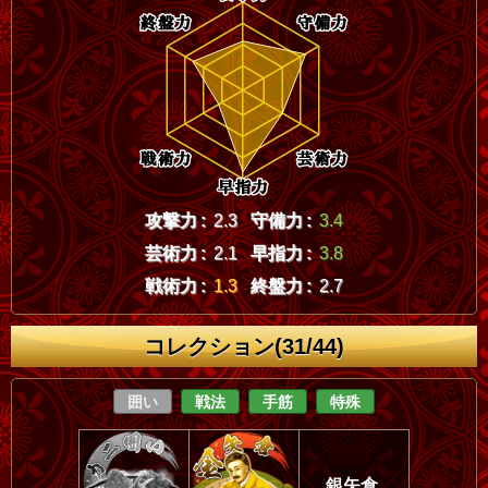
攻撃力 :
2.3
守備力 :
3.4
芸術力 :
2.1
早指力 :
3.8
戦術力 :
1.3
終盤力 :
2.7
コレクション(31/44)
囲い
戦法
手筋
特殊
銀矢倉