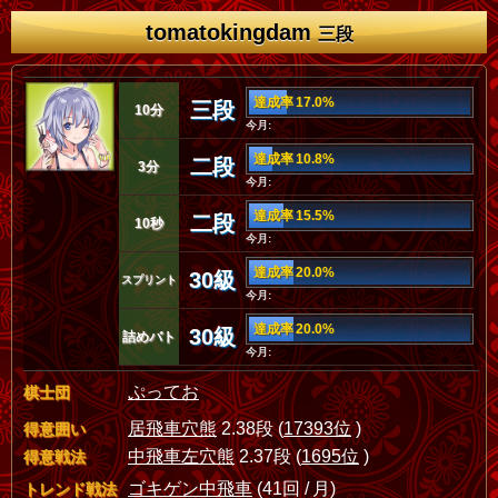
tomatokingdam
三段
達成率 17.0%
三段
10分
今月:
達成率 10.8%
二段
3分
今月:
達成率 15.5%
二段
10秒
今月:
達成率 20.0%
30級
スプリント
今月:
達成率 20.0%
30級
詰めバト
今月:
ぷってお
棋士団
居飛車穴熊
2.38段 (
17393位
)
得意囲い
中飛車左穴熊
2.37段 (
1695位
)
得意戦法
ゴキゲン中飛車
(41回 / 月)
トレンド戦法