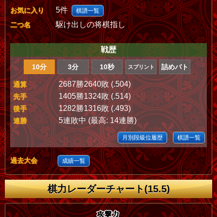
5件
お気に入り
棋譜一覧
駆け出しの将棋指し
二つ名
戦歴
10分
3分
10秒
詰めバト
スプリント
2687勝2640敗 (.504)
通算
1405勝1324敗 (.514)
先手
1282勝1316敗 (.493)
後手
5連敗中 (最高: 14連勝)
連勝
月別段級位履歴
棋譜一覧
過去大会
成績一覧
棋力レーダーチャート(15.5)