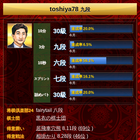
toshiya78
九段
達成率 20.0%
30級
10分
今月:
達成率 6.5%
九段
3分
今月:
達成率 58.1%
六段
10秒
今月:
達成率 16.1%
七段
スプリント
今月:
達成率 20.0%
30級
詰めバト
今月:
fairytail 八段
将棋倶楽部24
黒衣の棋士団
棋士団
居飛車穴熊
8.11段 (
69位
)
得意囲い
相掛かり
8.28段 (
46位
)
得意戦法