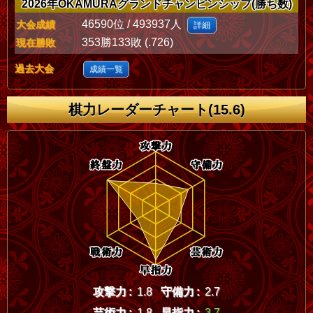
2026年OKAMURAグランドチャンピンシップ(勝ち数)
46590位 / 493937人
大会成績
詳細
353勝133敗 (.726)
現在勝敗
過去大会
成績一覧
棋力レーダーチャート(15.6)
攻撃力 :
1.8
守備力 :
2.7
芸術力 :
1.8
早指力 :
3.7