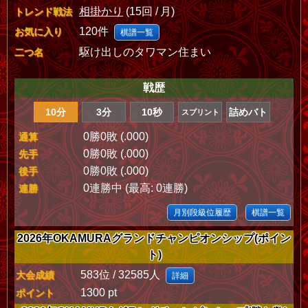
相掛かり
(15回 / 月)
トレンド戦法
120件
お気に入り
棋譜一覧
駆け出しのタワマン住まい
二つ名
戦歴
10分
3分
10秒
詰めバト
スプリント
0勝0敗 (.000)
通算
0勝0敗 (.000)
先手
0勝0敗 (.000)
後手
0連勝中 (最高: 0連勝)
連勝
月別段級位履歴
棋譜一覧
2026年OKAMURAグランドチャンピオンシップ(ポイン
ト)
583位 / 32585人
大会成績
詳細
1300 pt
ポイント