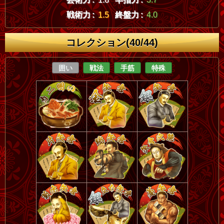
戦術力 :
1.5
終盤力 :
4.0
コレクション(40/44)
囲い
戦法
手筋
特殊