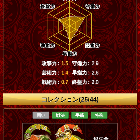
攻撃力 :
1.5
守備力 :
2.9
芸術力 :
1.4
早指力 :
2.6
戦術力 :
0.7
終盤力 :
2.0
コレクション(25/44)
囲い
戦法
手筋
特殊
銀矢倉