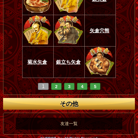
矢倉穴熊
菊水矢倉
銀立ち矢倉
1
2
3
4
5
その他
友達一覧