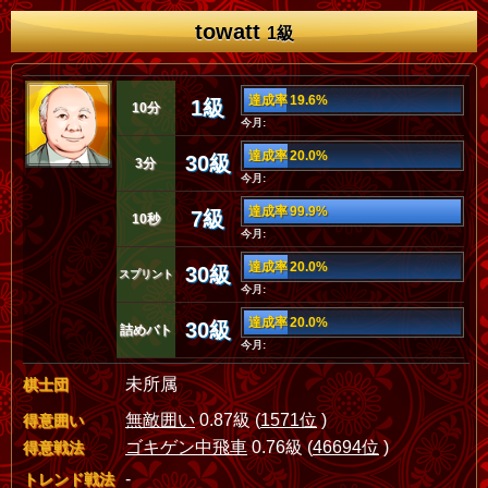
towatt
1級
達成率 19.6%
1級
10分
今月:
達成率 20.0%
30級
3分
今月:
達成率 99.9%
7級
10秒
今月:
達成率 20.0%
30級
スプリント
今月:
達成率 20.0%
30級
詰めバト
今月:
未所属
棋士団
無敵囲い
0.87級 (
1571位
)
得意囲い
ゴキゲン中飛車
0.76級 (
46694位
)
得意戦法
-
トレンド戦法