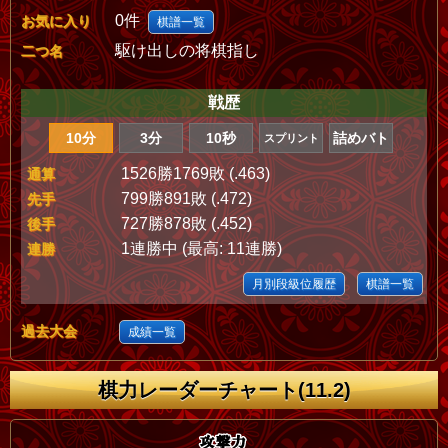
0件
お気に入り
棋譜一覧
駆け出しの将棋指し
二つ名
戦歴
10分
3分
10秒
詰めバト
スプリント
1526勝1769敗 (.463)
通算
799勝891敗 (.472)
先手
727勝878敗 (.452)
後手
1連勝中 (最高: 11連勝)
連勝
月別段級位履歴
棋譜一覧
過去大会
成績一覧
棋力レーダーチャート(11.2)