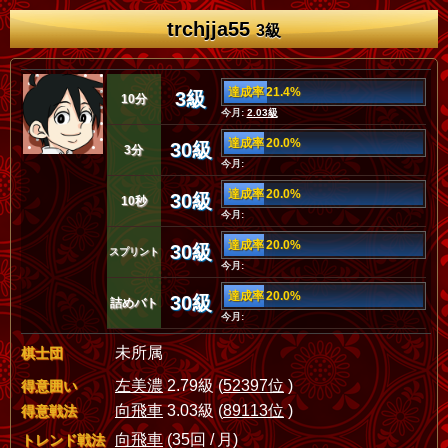
trchjja55
3級
達成率 21.4%
3級
10分
今月:
2.03級
達成率 20.0%
30級
3分
今月:
達成率 20.0%
30級
10秒
今月:
達成率 20.0%
30級
スプリント
今月:
達成率 20.0%
30級
詰めバト
今月:
未所属
棋士団
左美濃
2.79級 (
52397位
)
得意囲い
向飛車
3.03級 (
89113位
)
得意戦法
向飛車
(35回 / 月)
トレンド戦法