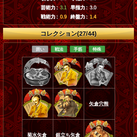
芸術力 :
3.1
早指力 :
3.0
戦術力 :
0.9
終盤力 :
1.4
コレクション(27/44)
囲い
戦法
手筋
特殊
矢倉穴熊
菊水矢倉
銀立ち矢倉