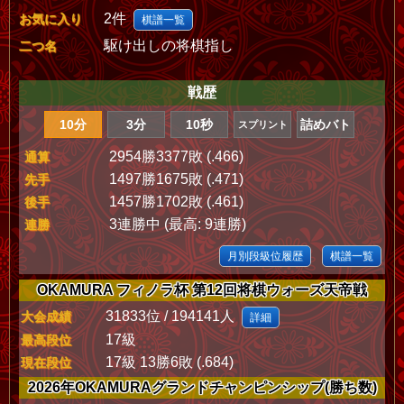
2件
お気に入り
棋譜一覧
駆け出しの将棋指し
二つ名
戦歴
10分
3分
10秒
詰めバト
スプリント
2954勝3377敗 (.466)
通算
1497勝1675敗 (.471)
先手
1457勝1702敗 (.461)
後手
3連勝中 (最高: 9連勝)
連勝
月別段級位履歴
棋譜一覧
OKAMURA フィノラ杯 第12回将棋ウォーズ天帝戦
31833位 / 194141人
大会成績
詳細
17級
最高段位
17級 13勝6敗 (.684)
現在段位
2026年OKAMURAグランドチャンピンシップ(勝ち数)