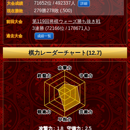
71652位 / 492337人
大会成績
詳細
279勝278敗 (.500)
現在勝敗
第119回将棋ウォーズ勝ち抜き戦
前回大会
3連勝 (72166位 / 178671人)
過去大会
成績一覧
棋力レーダーチャート(12.7)
攻撃力 :
1.8
守備力 :
2.5