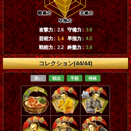
攻撃力 :
2.6
守備力 :
3.8
芸術力 :
1.4
早指力 :
4.0
戦術力 :
2.2
終盤力 :
3.8
コレクション(44/44)
囲い
戦法
手筋
特殊