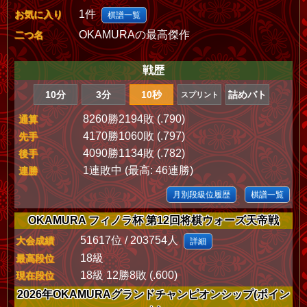
1件
お気に入り
棋譜一覧
OKAMURAの最高傑作
二つ名
戦歴
10分
3分
10秒
詰めバト
スプリント
8260勝2194敗 (.790)
通算
4170勝1060敗 (.797)
先手
4090勝1134敗 (.782)
後手
1連敗中 (最高: 46連勝)
連勝
月別段級位履歴
棋譜一覧
OKAMURA フィノラ杯 第12回将棋ウォーズ天帝戦
51617位 / 203754人
大会成績
詳細
18級
最高段位
18級 12勝8敗 (.600)
現在段位
2026年OKAMURAグランドチャンピオンシップ(ポイン