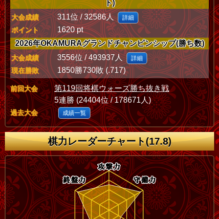
ト)
311位 / 32586人
大会成績
詳細
1620 pt
ポイント
2026年OKAMURAグランドチャンピンシップ(勝ち数)
3556位 / 493937人
大会成績
詳細
1850勝730敗 (.717)
現在勝敗
第119回将棋ウォーズ勝ち抜き戦
前回大会
5連勝 (24404位 / 178671人)
過去大会
成績一覧
棋力レーダーチャート(17.8)