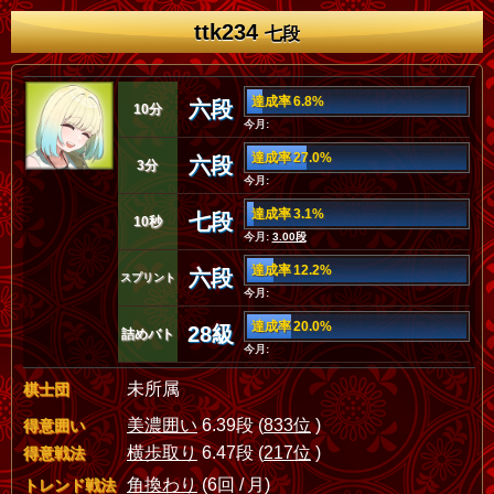
ttk234
七段
達成率 6.8%
六段
10分
今月:
達成率 27.0%
六段
3分
今月:
達成率 3.1%
七段
10秒
今月:
3.00段
達成率 12.2%
六段
スプリント
今月:
達成率 20.0%
28級
詰めバト
今月:
未所属
棋士団
美濃囲い
6.39段 (
833位
)
得意囲い
横歩取り
6.47段 (
217位
)
得意戦法
角換わり
(6回 / 月)
トレンド戦法